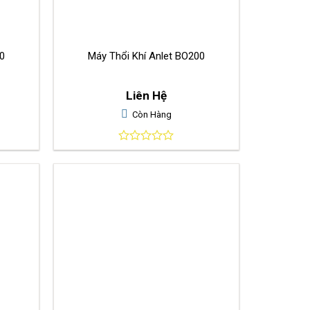
0
Máy Thổi Khí Anlet BO200
Liên Hệ
Còn Hàng
0
out
of
5