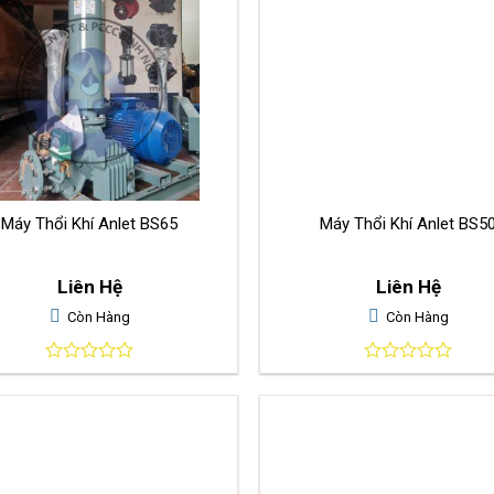
Máy Thổi Khí Anlet BS65
Máy Thổi Khí Anlet BS5
Liên Hệ
Liên Hệ
Còn Hàng
Còn Hàng
0
0
out
out
of
of
5
5