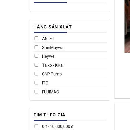
HÃNG SẢN XUẤT
ANLET
ShinMaywa
Heywel
Taiko - Kikai
CNP Pump
ITO
FUJIMAC
TÌM THEO GIÁ
0đ - 10,000,000 đ