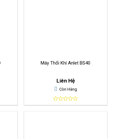
0
Máy Thổi Khí Anlet BS40
Liên Hệ
Còn Hàng
0
out
of
5