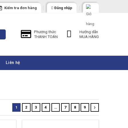
Kiểm tra đơn hàng
Đăng nhập
Phương thức
Hướng dẫn
THANH TOÁN
MUA HÀNG
Liên hệ
1
2
3
4
…
7
8
9