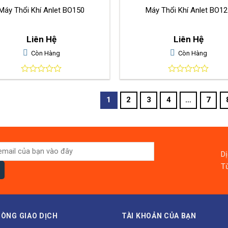
Máy Thổi Khí Anlet BO150
Máy Thổi Khí Anlet BO12
Liên Hệ
Liên Hệ
Còn Hàng
Còn Hàng
0
0
out
out
of
of
1
2
3
4
…
7
5
5
D
Từ
ÒNG GIAO DỊCH
TÀI KHOẢN CỦA BẠN