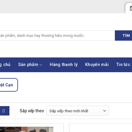
TÌM
g chủ
Sản phẩm
Hàng thanh lý
Khuyến mãi
Tin tức
Đặt Cạn
Sắp xếp theo: