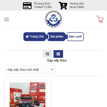
Skip
Phương thức
Hướng dẫn
THANH TOÁN
MUA HÀNG
to
content
Trang Chủ
Sản phẩm
Điện Lạnh
Sắp xếp theo: