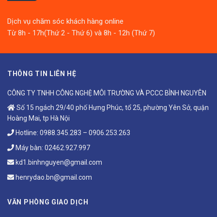
Dịch vụ chăm sóc khách hàng online
Từ 8h - 17h(Thứ 2 - Thứ 6) và 8h - 12h (Thứ 7)
THÔNG TIN LIÊN HỆ
CÔNG TY TNHH CÔNG NGHỆ MÔI TRƯỜNG VÀ PCCC BÌNH NGUYÊN
Số 15 ngách 29/40 phố Hưng Phúc, tổ 25, phường Yên Sở, quận
Hoàng Mai, tp Hà Nội
Hotline:
0988.345.283
–
0906.253.263
Máy bàn:
02462.927.997
kd1.binhnguyen@gmail.com
henrydao.bn@gmail.com
VĂN PHÒNG GIAO DỊCH