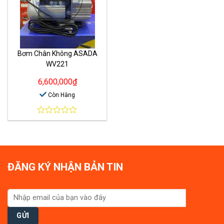
Bơm Chân Không ASADA
WV221
6,600,000
₫
Còn Hàng
0
out
of
5
ĐĂNG KÝ NHẬN BẢN TIN