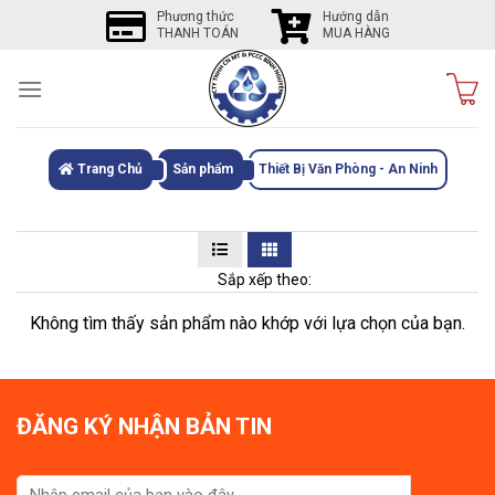
Skip
Phương thức
Hướng dẫn
THANH TOÁN
MUA HÀNG
to
content
Trang Chủ
Sản phẩm
Thiết Bị Văn Phòng - An Ninh
Sắp xếp theo:
Không tìm thấy sản phẩm nào khớp với lựa chọn của bạn.
ĐĂNG KÝ NHẬN BẢN TIN