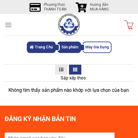
Skip
Phương thức
Hướng dẫn
THANH TOÁN
MUA HÀNG
to
content
Trang Chủ
Sản phẩm
Máy Gia Dụng
Sắp xếp theo:
Không tìm thấy sản phẩm nào khớp với lựa chọn của bạn.
ĐĂNG KÝ NHẬN BẢN TIN