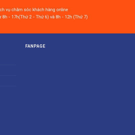
ịch vụ chăm sóc khách hàng online
 8h - 17h(Thứ 2 - Thứ 6) và 8h - 12h (Thứ 7)
FANPAGE