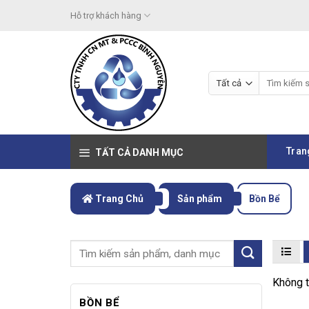
Skip
Hỗ trợ khách hàng
to
content
Tìm
kiếm:
Tran
TẤT CẢ DANH MỤC
Trang Chủ
Sản phẩm
Bồn Bể
Không t
BỒN BỂ