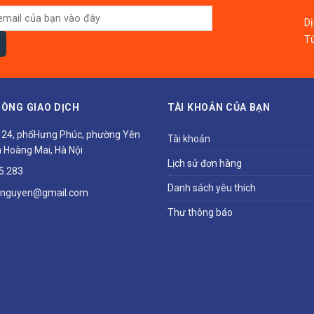
D
Từ
ÒNG GIAO DỊCH
TÀI KHOẢN CỦA BẠN
ổ 24, phốHưng Phúc, phường Yên
Tài khoản
 Hoàng Mai, Hà Nội
Lịch sử đơn hàng
5.283
Danh sách yêu thích
hnguyen@gmail.com
Thư thông báo