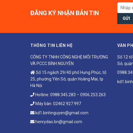
ĐĂNG KÝ NHẬN BẢN TIN
THÔNG TIN LIÊN HỆ
VĂN PH
CÔNG TY TNHH CÔNG NGHỆ MÔI TRƯỜNG
Số 12 t
VÀ PCCC BÌNH NGUYÊN
Sở, quận
Số 15 ngách 29/40 phố Hưng Phúc, tổ
0988.34
25, phường Yên Sở, quận Hoàng Mai, tp
kd1.bin
Hà Nội
Hotline:
0988.345.283
–
0906.253.263
Máy bàn:
02462.927.997
kd1.binhnguyen@gmail.com
henrydao.bn@gmail.com