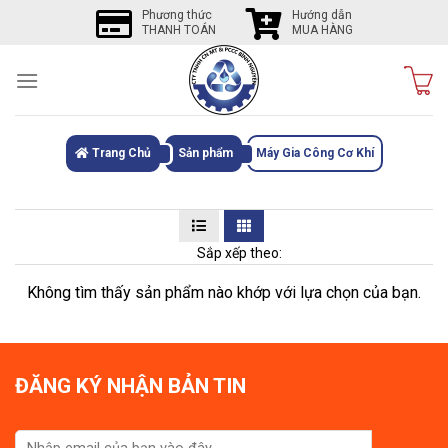
Skip
Phương thức
Hướng dẫn
THANH TOÁN
MUA HÀNG
to
content
Trang Chủ
Sản phẩm
Máy Gia Công Cơ Khí
Sắp xếp theo:
Không tìm thấy sản phẩm nào khớp với lựa chọn của bạn.
ĐĂNG KÝ NHẬN BẢN TIN