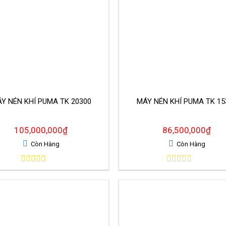
́Y NÉN KHÍ PUMA TK 20300
MÁY NÉN KHÍ PUMA TK 1
105,000,000
₫
86,500,000
₫
Còn Hàng
Còn Hàng
0
0
out
out
of
of
5
5