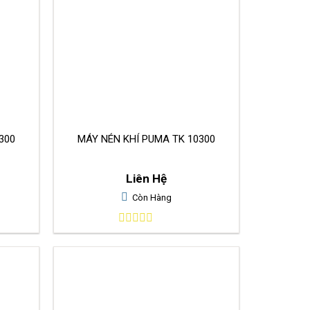
5300
MÁY NÉN KHÍ PUMA TK 10300
Liên Hệ
Còn Hàng
0
out
of
5