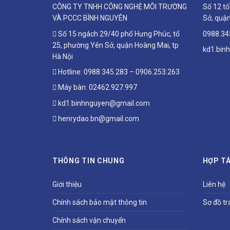
CÔNG TY TNHH CÔNG NGHỆ MÔI TRƯỜNG
Số 12 t
VÀ PCCC BÌNH NGUYÊN
Sở, quận
Số 15 ngách 29/40 phố Hưng Phúc, tổ
0988.34
25, phường Yên Sở, quận Hoàng Mai, tp
kd1.bin
Hà Nội
Hotline:
0988.345.283
–
0906.253.263
Máy bàn:
02462.927.997
kd1.binhnguyen@gmail.com
henrydao.bn@gmail.com
THÔNG TIN CHUNG
HỢP TÁ
Giới thiệu
Liên hệ
Chính sách bảo mật thông tin
Sơ đồ tr
Chính sách vận chuyển