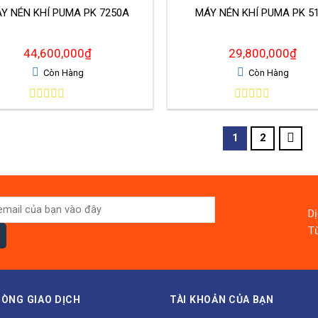
́Y NÉN KHÍ PUMA PK 7250A
MÁY NÉN KHÍ PUMA PK 5
44,600,000
₫
29,800,000
₫
Còn Hàng
Còn Hàng
0
0
out
out
of
of
1
2
5
5
D
Từ
ÒNG GIAO DỊCH
TÀI KHOẢN CỦA BẠN