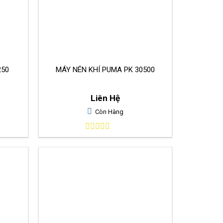
250
MÁY NÉN KHÍ PUMA PK 30500
Liên Hệ
Còn Hàng
0
out
of
5