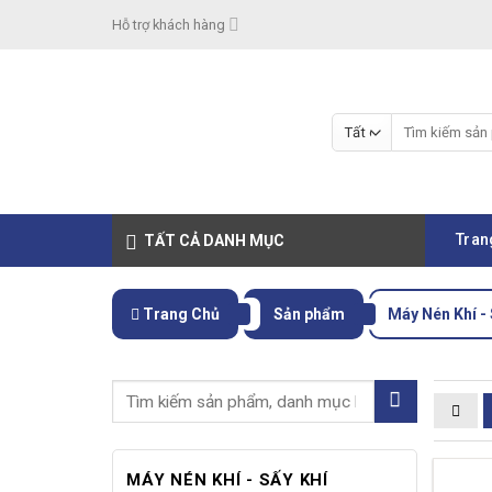
Skip
Hỗ trợ khách hàng
to
content
Tìm
kiếm:
Tran
TẤT CẢ DANH MỤC
Trang Chủ
Sản phẩm
Máy Nén Khí - 
MÁY NÉN KHÍ - SẤY KHÍ