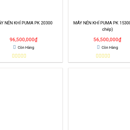
́Y NÉN KHÍ PUMA PK 20300
MÁY NÉN KHÍ PUMA PK 1530
chép)
96,500,000
₫
56,500,000
₫
Còn Hàng
Còn Hàng
0
0
out
out
of
of
5
5