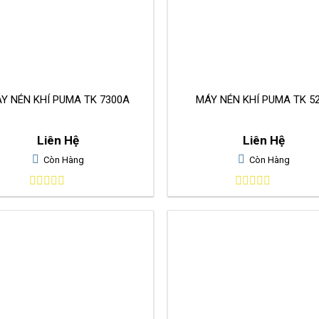
́Y NÉN KHÍ PUMA TK 7300A
MÁY NÉN KHÍ PUMA TK 5
Liên Hệ
Liên Hệ
Còn Hàng
Còn Hàng
0
0
out
out
of
of
5
5