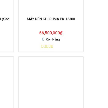
0 (Sao
MÁY NÉN KHÍ PUMA PK 15300
66,500,000
₫
Còn Hàng
0
out
of
5