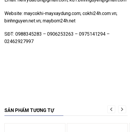
Website: maycokhi-mayxaydung.com; cokhi24h.com.vn;
binhnguyen.net.vn; maybom24h.net
SĐT: 0988345283 – 0906253263 – 0975141294 –
02462927997
SẢN PHẨM TƯƠNG TỰ