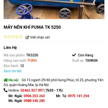
MÁY NÉN KHÍ PUMA TK 5250
Viết nhận xét
0
out
Liên Hệ
of
5
Mã sản phẩm:
TK5250
Còn Hàng
Hãng sản xuất:
PUMA
Xuất xứ:
TAIWAN
Bảo hành:
12
Xem chi tiết
Hà nội:
Số 15 ngách 29/40 phố Hưng Phúc, tổ 25, phường Yên
Sở, quận Hoàng Mai, tp Hà Nội
Hotline:
02462.927.997
(
7h30 - 17h
)
Mr. Ngãi:
0906.253.263
Mr. Tú:
0975.141.294
Mr. Ngãi:
0988.345.283