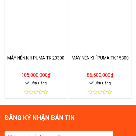
MÁY NÉN KHÍ PUMA TK 20300
MÁY NÉN KHÍ PUMA TK 15300
105,000,000
₫
86,500,000
₫
Còn Hàng
Còn Hàng
0
0
out
out
of
of
5
5
ĐĂNG KÝ NHẬN BẢN TIN