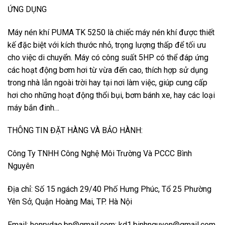
ỨNG DỤNG
Máy nén khí PUMA TK 5250 là chiếc máy nén khí được thiết
kế đặc biệt với kích thước nhỏ, trọng lượng thấp để tối ưu
cho việc di chuyển. Máy có công suất 5HP có thể đáp ứng
các hoạt động bơm hơi từ vừa đến cao, thích hợp sử dụng
trong nhà lẫn ngoài trời hay tại nơi làm việc, giúp cung cấp
hơi cho những hoạt động thổi bụi, bơm bánh xe, hay các loại
máy bắn đinh…
THÔNG TIN ĐẶT HÀNG VÀ BẢO HÀNH:
Công Ty TNHH Công Nghệ Môi Trường Và PCCC Bình
Nguyên
Địa chỉ: Số 15 ngách 29/40 Phố Hưng Phúc, Tổ 25 Phường
Yên Sở, Quận Hoàng Mai, TP. Hà Nội
Email: henrydao.bn@gmail.com; kd1.binhnguyen@gmail.com