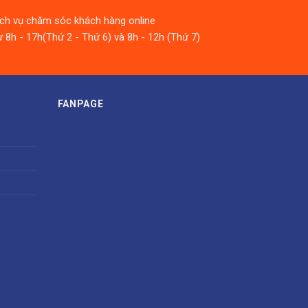
ịch vụ chăm sóc khách hàng online
 8h - 17h(Thứ 2 - Thứ 6) và 8h - 12h (Thứ 7)
FANPAGE