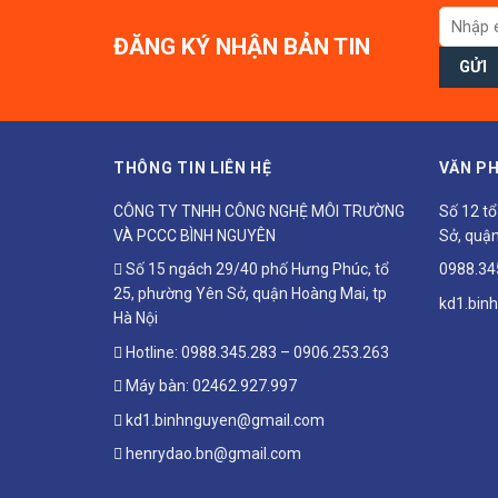
ĐĂNG KÝ NHẬN BẢN TIN
THÔNG TIN LIÊN HỆ
VĂN PH
CÔNG TY TNHH CÔNG NGHỆ MÔI TRƯỜNG
Số 12 t
VÀ PCCC BÌNH NGUYÊN
Sở, quận
Số 15 ngách 29/40 phố Hưng Phúc, tổ
0988.34
25, phường Yên Sở, quận Hoàng Mai, tp
kd1.bin
Hà Nội
Hotline:
0988.345.283
–
0906.253.263
Máy bàn:
02462.927.997
kd1.binhnguyen@gmail.com
henrydao.bn@gmail.com