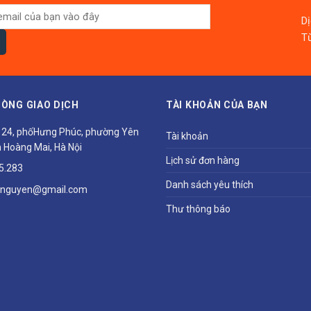
D
Từ
ÒNG GIAO DỊCH
TÀI KHOẢN CỦA BẠN
ổ 24, phốHưng Phúc, phường Yên
Tài khoản
 Hoàng Mai, Hà Nội
Lịch sử đơn hàng
5.283
Danh sách yêu thích
hnguyen@gmail.com
Thư thông báo