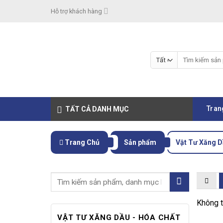
Skip
Hỗ trợ khách hàng
to
content
Tìm
kiếm:
Tran
TẤT CẢ DANH MỤC
Trang Chủ
Sản phẩm
Vật Tư Xăng D
Không t
VẬT TƯ XĂNG DẦU - HÓA CHẤT