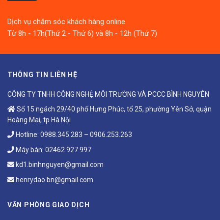
Dịch vụ chăm sóc khách hàng online
Từ 8h - 17h(Thứ 2 - Thứ 6) và 8h - 12h (Thứ 7)
THÔNG TIN LIÊN HỆ
CÔNG TY TNHH CÔNG NGHỆ MÔI TRƯỜNG VÀ PCCC BÌNH NGUYÊN
Số 15 ngách 29/40 phố Hưng Phúc, tổ 25, phường Yên Sở, quận
Hoàng Mai, tp Hà Nội
Hotline:
0988.345.283
–
0906.253.263
Máy bàn:
02462.927.997
kd1.binhnguyen@gmail.com
henrydao.bn@gmail.com
VĂN PHÒNG GIAO DỊCH