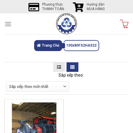
Skip
Phương thức
Hướng dẫn
THANH TOÁN
MUA HÀNG
to
content
Trang Chủ
100x80FS2HA522
Sắp xếp theo: