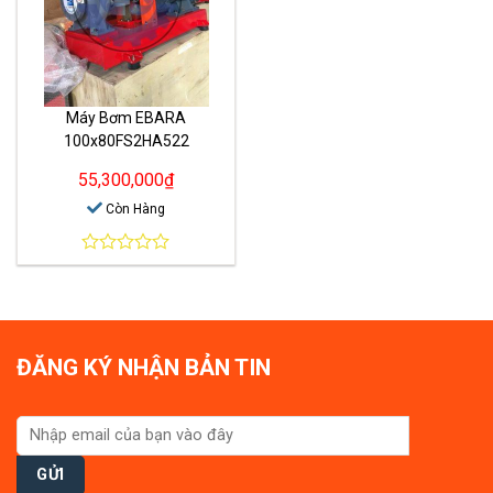
Máy Bơm EBARA
100x80FS2HA522
55,300,000
₫
Còn Hàng
0
out
of
5
ĐĂNG KÝ NHẬN BẢN TIN