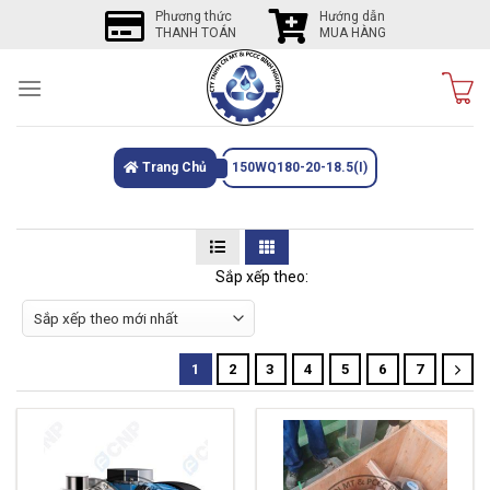
Skip
Phương thức
Hướng dẫn
THANH TOÁN
MUA HÀNG
to
content
Trang Chủ
150WQ180-20-18.5(I)
Sắp xếp theo:
1
2
3
4
5
6
7