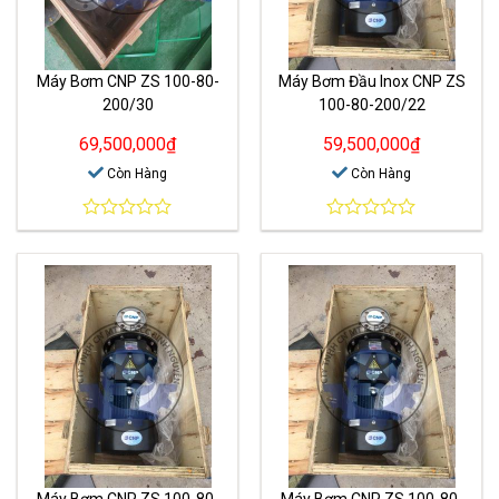
Máy Bơm CNP ZS 100-80-
Máy Bơm Đầu Inox CNP ZS
200/30
100-80-200/22
69,500,000
₫
59,500,000
₫
Còn Hàng
Còn Hàng
0
0
out
out
of
of
5
5
Máy Bơm CNP ZS 100-80-
Máy Bơm CNP ZS 100-80-