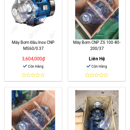
Máy Bơm Đầu Inox CNP
Máy Bơm CNP ZS 100-80-
MS60/0.37
200/37
3,604,000
₫
Liên Hệ
Còn Hàng
Còn Hàng
0
0
out
out
of
of
5
5