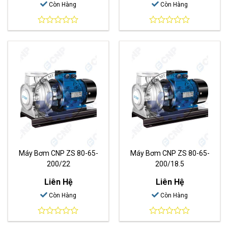
Còn Hàng
Còn Hàng
0
0
out
out
of
of
5
5
Máy Bơm CNP ZS 80-65-
Máy Bơm CNP ZS 80-65-
200/22
200/18.5
Liên Hệ
Liên Hệ
Còn Hàng
Còn Hàng
0
0