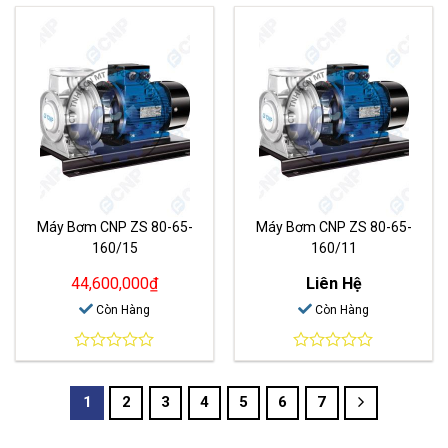
out
out
of
of
5
5
Máy Bơm CNP ZS 80-65-
Máy Bơm CNP ZS 80-65-
160/15
160/11
44,600,000
₫
Liên Hệ
Còn Hàng
Còn Hàng
0
0
out
out
of
of
1
2
3
4
5
6
7
5
5