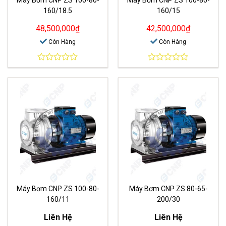
160/18.5
160/15
48,500,000
₫
42,500,000
₫
Còn Hàng
Còn Hàng
0
0
out
out
of
of
5
5
Máy Bơm CNP ZS 100-80-
Máy Bơm CNP ZS 80-65-
160/11
200/30
Liên Hệ
Liên Hệ