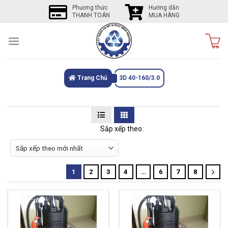
Skip
Phương thức
Hướng dẫn
THANH TOÁN
MUA HÀNG
to
content
Trang Chủ
3D 40-160/3.0
Sắp xếp theo:
1
2
3
4
…
6
7
8