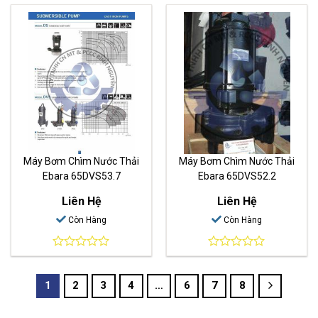
out
out
of
of
5
5
Máy Bơm Chìm Nước Thải
Máy Bơm Chìm Nước Thải
Ebara 65DVS53.7
Ebara 65DVS52.2
Liên Hệ
Liên Hệ
Còn Hàng
Còn Hàng
0
0
out
out
of
of
1
2
3
4
…
6
7
8
5
5