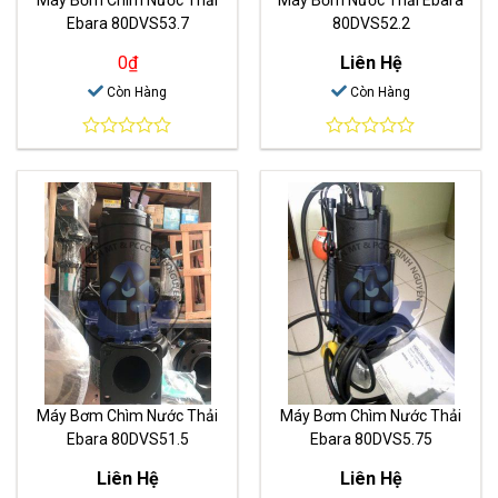
Ebara 80DVS53.7
80DVS52.2
0
₫
Liên Hệ
Còn Hàng
Còn Hàng
0
0
out
out
of
of
5
5
Máy Bơm Chìm Nước Thải
Máy Bơm Chìm Nước Thải
Ebara 80DVS51.5
Ebara 80DVS5.75
Liên Hệ
Liên Hệ