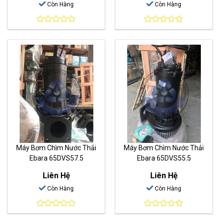
Còn Hàng
Còn Hàng
0
0
out
out
of
of
5
5
Máy Bơm Chìm Nước Thải
Máy Bơm Chìm Nước Thải
Ebara 65DVS57.5
Ebara 65DVS55.5
Liên Hệ
Liên Hệ
Còn Hàng
Còn Hàng
0
0