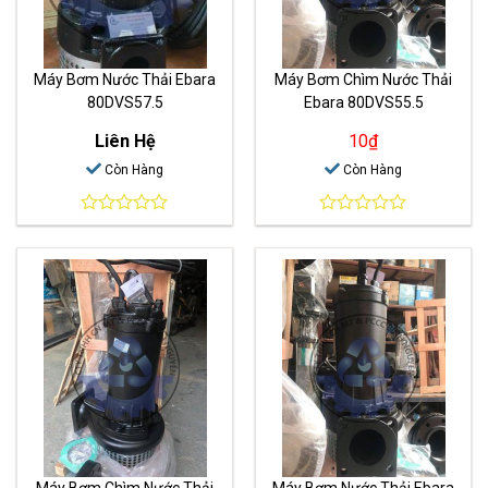
Máy Bơm Nước Thải Ebara
Máy Bơm Chìm Nước Thải
80DVS57.5
Ebara 80DVS55.5
Liên Hệ
10
₫
Còn Hàng
Còn Hàng
0
0
out
out
of
of
5
5
Máy Bơm Chìm Nước Thải
Máy Bơm Nước Thải Ebara