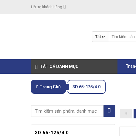
Skip
Hỗ trợ khách hàng
to
content
Tìm
kiếm:
Tran
TẤT CẢ DANH MỤC
Trang Chủ
3D 65-125/4.0
3D 65-125/4.0