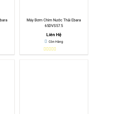
bara
Máy Bơm Chìm Nước Thải Ebara
65DVS57.5
Liên Hệ
Còn Hàng
0
out
of
5