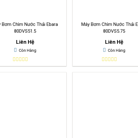
 Bơm Chìm Nước Thải Ebara
Máy Bơm Chìm Nước Thải E
80DVS51.5
80DVS5.75
Liên Hệ
Liên Hệ
Còn Hàng
Còn Hàng
0
0
out
out
of
of
5
5