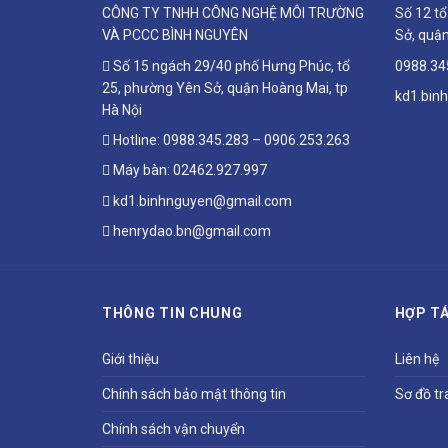
CÔNG TY TNHH CÔNG NGHỆ MÔI TRƯỜNG
Số 12 t
VÀ PCCC BÌNH NGUYÊN
Sở, quận
Số 15 ngách 29/40 phố Hưng Phúc, tổ
0988.34
25, phường Yên Sở, quận Hoàng Mai, tp
kd1.bin
Hà Nội
Hotline:
0988.345.283
–
0906.253.263
Máy bàn:
02462.927.997
kd1.binhnguyen@gmail.com
henrydao.bn@gmail.com
THÔNG TIN CHUNG
HỢP TÁ
Giới thiệu
Liên hệ
Chính sách bảo mật thông tin
Sơ đồ tr
Chính sách vận chuyển