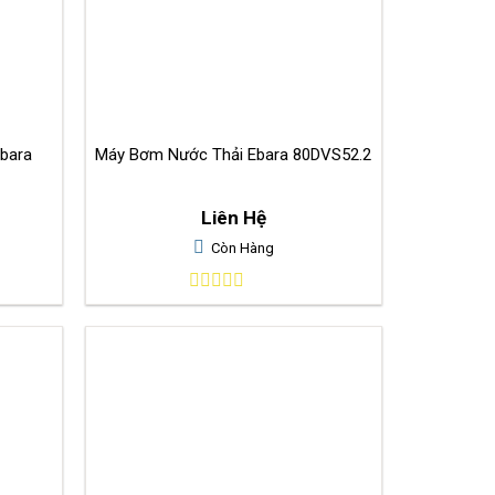
bara
Máy Bơm Nước Thải Ebara 80DVS52.2
Liên Hệ
Còn Hàng
0
out
of
5