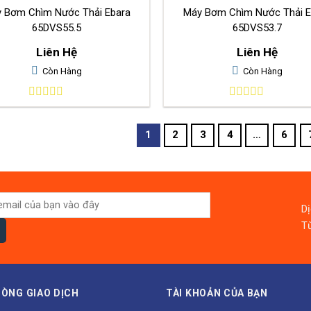
 Bơm Chìm Nước Thải Ebara
Máy Bơm Chìm Nước Thải E
65DVS55.5
65DVS53.7
Liên Hệ
Liên Hệ
Còn Hàng
Còn Hàng
0
0
out
out
of
of
1
2
3
4
…
6
5
5
D
Từ
ÒNG GIAO DỊCH
TÀI KHOẢN CỦA BẠN