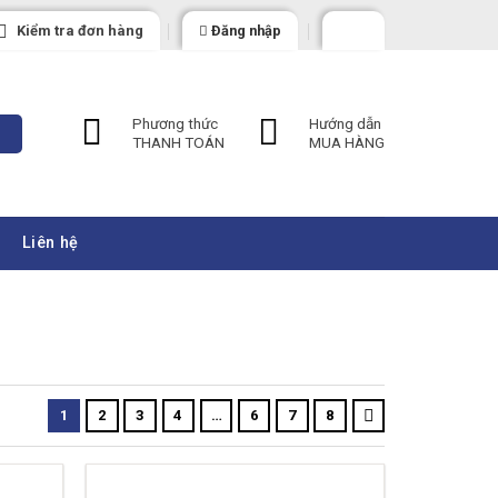
Kiểm tra đơn hàng
Đăng nhập
Phương thức
Hướng dẫn
THANH TOÁN
MUA HÀNG
Liên hệ
1
2
3
4
…
6
7
8