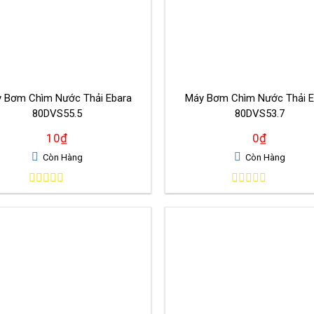
 Bơm Chìm Nước Thải Ebara
Máy Bơm Chìm Nước Thải E
80DVS55.5
80DVS53.7
10
₫
0
₫
Còn Hàng
Còn Hàng
0
0
out
out
of
of
5
5