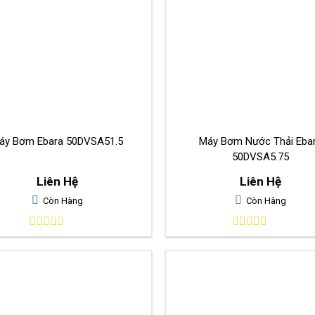
áy Bơm Ebara 50DVSA51.5
Máy Bơm Nước Thải Eba
50DVSA5.75
Liên Hệ
Liên Hệ
Còn Hàng
Còn Hàng
0
0
out
out
of
of
5
5