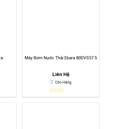
ra
Máy Bơm Nước Thải Ebara 80DVS57.5
Liên Hệ
Còn Hàng
0
out
of
5