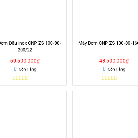
Bơm Đầu Inox CNP ZS 100-80-
Máy Bơm CNP ZS 100-80
200/22
59,500,000
₫
48,500,000
₫
Còn Hàng
Còn Hàng
0
0
out
out
of
of
5
5