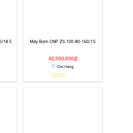
-160/18.5
Máy Bơm CNP ZS 100-80-160/15
42,500,000
₫
Còn Hàng
0
out
of
5