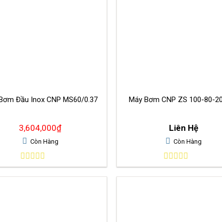
Bơm Đầu Inox CNP MS60/0.37
Máy Bơm CNP ZS 100-80-2
3,604,000
₫
Liên Hệ
Còn Hàng
Còn Hàng
0
0
out
out
of
of
5
5