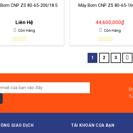
 Bơm CNP ZS 80-65-200/18.5
Máy Bơm CNP ZS 80-65-16
Liên Hệ
44,600,000
₫
Còn Hàng
Còn Hàng
0
0
out
out
of
of
1
2
3
5
5
D
Từ
ÒNG GIAO DỊCH
TÀI KHOẢN CỦA BẠN