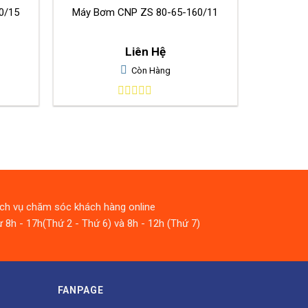
0/15
Máy Bơm CNP ZS 80-65-160/11
Liên Hệ
Còn Hàng
0
out
of
5
ịch vụ chăm sóc khách hàng online
 8h - 17h(Thứ 2 - Thứ 6) và 8h - 12h (Thứ 7)
FANPAGE