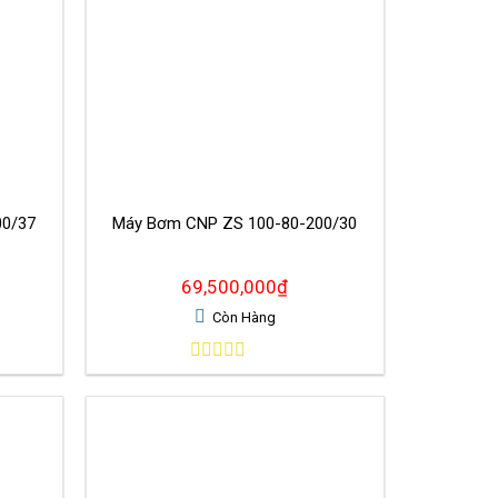
00/37
Máy Bơm CNP ZS 100-80-200/30
69,500,000
₫
Còn Hàng
0
out
of
5