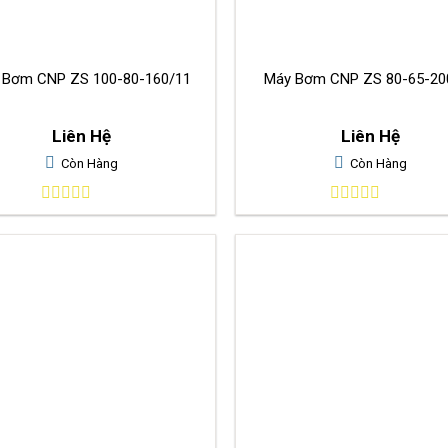
Máy Bơm CNP ZS 100-80-160/11
Máy Bơm CNP ZS 80-65
Liên Hệ
Liên Hệ
Còn Hàng
Còn Hàng
0
0
out
out
of
of
5
5