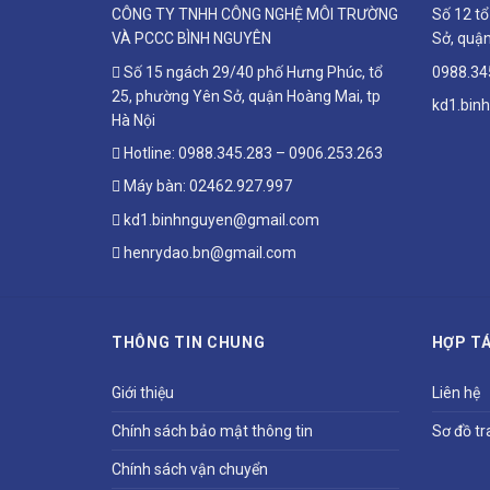
CÔNG TY TNHH CÔNG NGHỆ MÔI TRƯỜNG
Số 12 t
VÀ PCCC BÌNH NGUYÊN
Sở, quận
Số 15 ngách 29/40 phố Hưng Phúc, tổ
0988.34
25, phường Yên Sở, quận Hoàng Mai, tp
kd1.bin
Hà Nội
Hotline:
0988.345.283
–
0906.253.263
Máy bàn:
02462.927.997
kd1.binhnguyen@gmail.com
henrydao.bn@gmail.com
THÔNG TIN CHUNG
HỢP TÁ
Giới thiệu
Liên hệ
Chính sách bảo mật thông tin
Sơ đồ tr
Chính sách vận chuyển