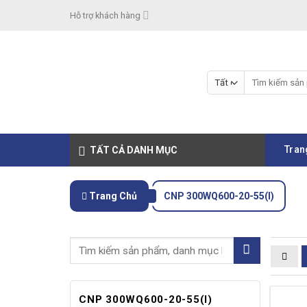
Skip
Hỗ trợ khách hàng
to
content
Tìm
kiếm:
Tran
TẤT CẢ DANH MỤC
Trang Chủ
CNP 300WQ600-20-55(I)
CNP 300WQ600-20-55(I)