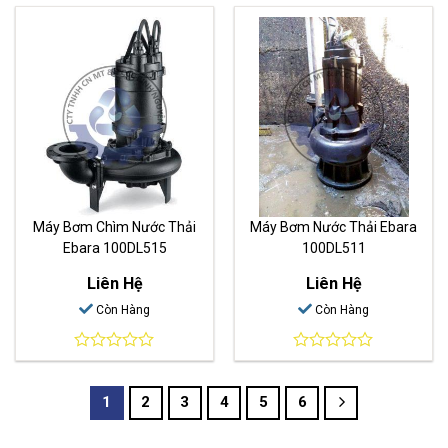
out
out
of
of
5
5
Máy Bơm Chìm Nước Thải
Máy Bơm Nước Thải Ebara
Ebara 100DL515
100DL511
Liên Hệ
Liên Hệ
Còn Hàng
Còn Hàng
0
0
out
out
of
of
1
2
3
4
5
6
5
5