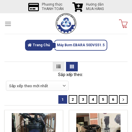
Skip
Phương thức
Hướng dẫn
THANH TOÁN
MUA HÀNG
to
content
Trang Chủ
Máy Bơm EBARA 50DVS51.5
Sắp xếp theo:
1
2
3
4
5
6