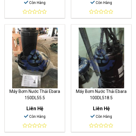
Còn Hàng
Còn Hàng
0
0
out
out
of
of
5
5
Máy Bơm Nước Thải Ebara
Máy Bơm Nước Thải Ebara
150DL55.5
100DL518.5
Liên Hệ
Liên Hệ
Còn Hàng
Còn Hàng
0
0