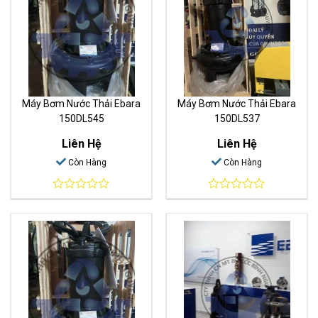
Máy Bơm Nước Thải Ebara
Máy Bơm Nước Thải Ebara
150DL545
150DL537
Liên Hệ
Liên Hệ
Còn Hàng
Còn Hàng
0
0
out
out
of
of
5
5