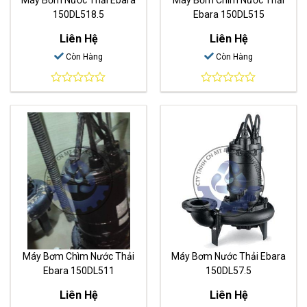
150DL518.5
Ebara 150DL515
Liên Hệ
Liên Hệ
Còn Hàng
Còn Hàng
0
0
out
out
of
of
5
5
Máy Bơm Chìm Nước Thải
Máy Bơm Nước Thải Ebara
Ebara 150DL511
150DL57.5
Liên Hệ
Liên Hệ