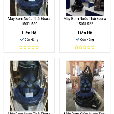
Máy Bơm Nước Thải Ebara
Máy Bơm Nước Thải Ebara
150DL530
150DL522
Liên Hệ
Liên Hệ
Còn Hàng
Còn Hàng
0
0
out
out
of
of
5
5
Máy Bơm Nước Thải Ebara
Máy Bơm Chìm Nước Thải