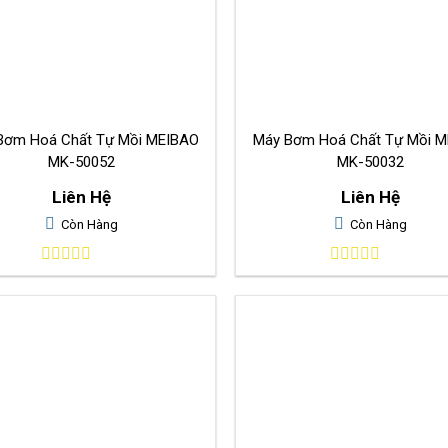
Bơm Hoá Chất Tự Mồi MEIBAO
Máy Bơm Hoá Chất Tự Mồi 
MK-50052
MK-50032
Liên Hệ
Liên Hệ
Còn Hàng
Còn Hàng
0
0
out
out
of
of
5
5