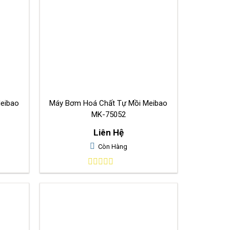
eibao
Máy Bơm Hoá Chất Tự Mồi Meibao
MK-75052
Liên Hệ
Còn Hàng
0
out
of
5