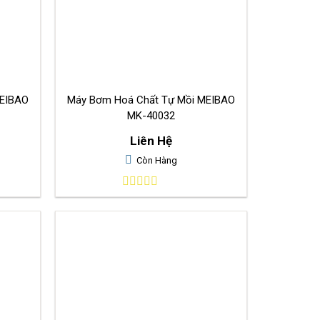
MEIBAO
Máy Bơm Hoá Chất Tự Mồi MEIBAO
MK-40032
Liên Hệ
Còn Hàng
0
out
of
5