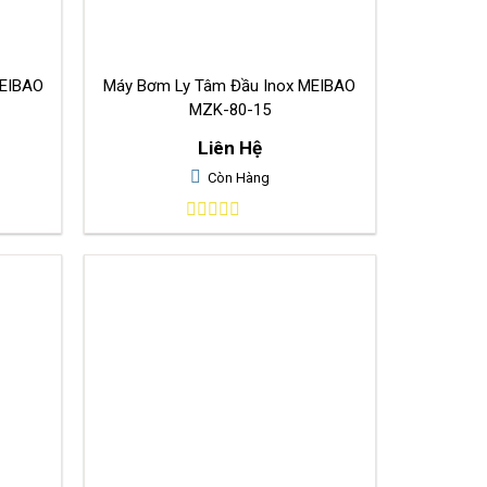
MEIBAO
Máy Bơm Ly Tâm Đầu Inox MEIBAO
MZK-80-15
Liên Hệ
Còn Hàng
0
out
of
5