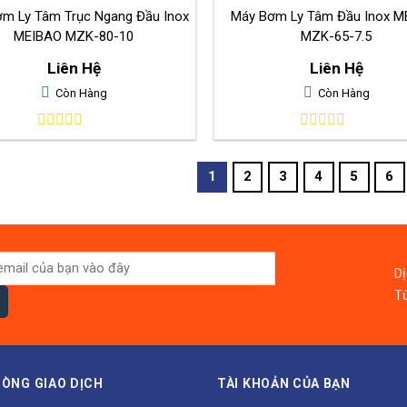
m Ly Tâm Trục Ngang Đầu Inox
Máy Bơm Ly Tâm Đầu Inox M
MEIBAO MZK-80-10
MZK-65-7.5
Liên Hệ
Liên Hệ
Còn Hàng
Còn Hàng
0
0
out
out
of
of
1
2
3
4
5
6
5
5
D
Từ
ÒNG GIAO DỊCH
TÀI KHOẢN CỦA BẠN