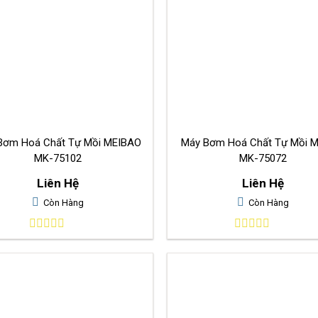
Bơm Hoá Chất Tự Mồi MEIBAO
Máy Bơm Hoá Chất Tự Mồi M
MK-75102
MK-75072
Liên Hệ
Liên Hệ
Còn Hàng
Còn Hàng
0
0
out
out
of
of
5
5