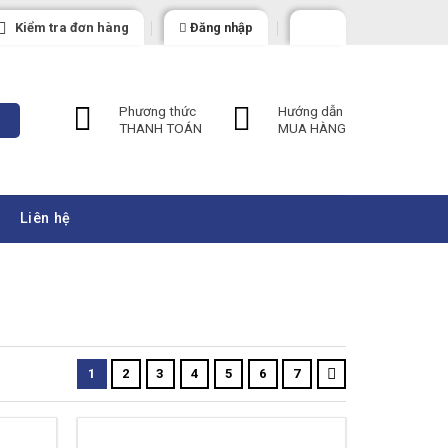
Kiểm tra đơn hàng
Đăng nhập
Phương thức
Hướng dẫn
THANH TOÁN
MUA HÀNG
Liên hệ
1
2
3
4
5
6
7