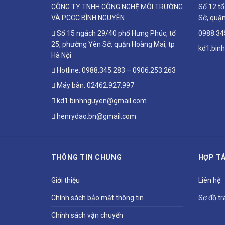
CÔNG TY TNHH CÔNG NGHỆ MÔI TRƯỜNG
Số 12 t
VÀ PCCC BÌNH NGUYÊN
Sở, quận
Số 15 ngách 29/40 phố Hưng Phúc, tổ
0988.34
25, phường Yên Sở, quận Hoàng Mai, tp
kd1.bin
Hà Nội
Hotline:
0988.345.283
–
0906.253.263
Máy bàn:
02462.927.997
kd1.binhnguyen@gmail.com
henrydao.bn@gmail.com
THÔNG TIN CHUNG
HỢP TÁ
Giới thiệu
Liên hệ
Chính sách bảo mật thông tin
Sơ đồ tr
Chính sách vận chuyển