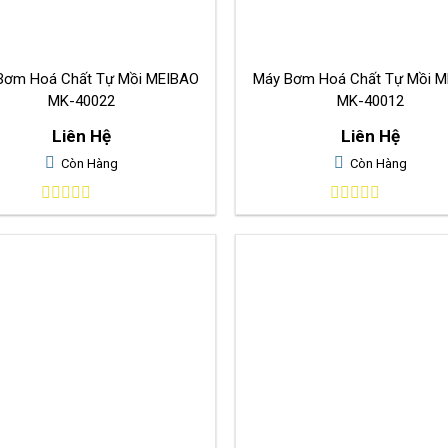
Bơm Hoá Chất Tự Mồi MEIBAO
Máy Bơm Hoá Chất Tự Mồi 
MK-40022
MK-40012
Liên Hệ
Liên Hệ
Còn Hàng
Còn Hàng
0
0
out
out
of
of
5
5