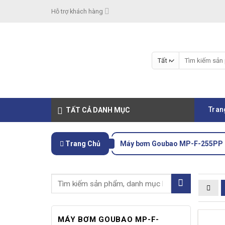
Skip
Hỗ trợ khách hàng
to
content
Tìm
kiếm:
Tran
TẤT CẢ DANH MỤC
Trang Chủ
Máy bơm Goubao MP-F-255PP
MÁY BƠM GOUBAO MP-F-