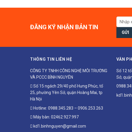
ĐĂNG KÝ NHẬN BẢN TIN
THÔNG TIN LIÊN HỆ
VĂN PH
CÔNG TY TNHH CÔNG NGHỆ MÔI TRƯỜNG
Số 12 t
VÀ PCCC BÌNH NGUYÊN
Sở, quận
Số 15 ngách 29/40 phố Hưng Phúc, tổ
0988.34
25, phường Yên Sở, quận Hoàng Mai, tp
kd1.bin
Hà Nội
Hotline:
0988.345.283
–
0906.253.263
Máy bàn:
02462.927.997
kd1.binhnguyen@gmail.com