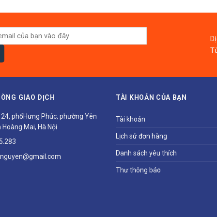
D
Từ
ÒNG GIAO DỊCH
TÀI KHOẢN CỦA BẠN
ổ 24, phốHưng Phúc, phường Yên
Tài khoản
 Hoàng Mai, Hà Nội
Lịch sử đơn hàng
5.283
Danh sách yêu thích
hnguyen@gmail.com
Thư thông báo