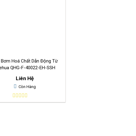
 Bơm Hoá Chất Dẫn Động Từ
ehua QHG-F-40022-EH-SSH
Liên Hệ
Còn Hàng
0
out
of
5