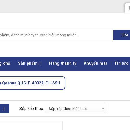
TÌM
g chủ
Sản phẩm
Hàng thanh lý
Khuyến mãi
Tin tức
ừ Qeehua QHG-F-40022-EH-SSH
Sắp xếp theo: