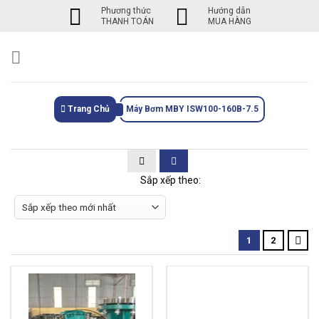
Skip
Phương thức
Hướng dẫn
THANH TOÁN
MUA HÀNG
to
content
Trang Chủ
Máy Bơm MBY ISW100-160B-7.5
Sắp xếp theo:
1
2