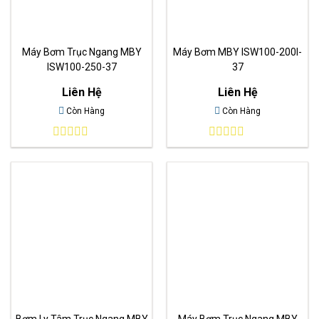
Máy Bơm Trục Ngang MBY
Máy Bơm MBY ISW100-200I-
ISW100-250-37
37
Liên Hệ
Liên Hệ
Còn Hàng
Còn Hàng
0
0
out
out
of
of
5
5
Bơm Ly Tâm Trục Ngang MBY
Máy Bơm Trục Ngang MBY