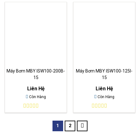
out
out
of
of
5
5
Máy Bơm MBY ISW100-200B-
Máy Bơm MBY ISW100-125I-
15
15
Liên Hệ
Liên Hệ
Còn Hàng
Còn Hàng
0
0
out
out
of
of
1
2
5
5