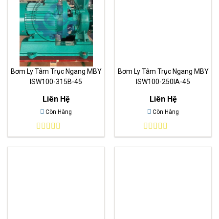
Bơm Ly Tâm Trục Ngang MBY
Bơm Ly Tâm Trục Ngang MBY
ISW100-315B-45
ISW100-250IA-45
Liên Hệ
Liên Hệ
Còn Hàng
Còn Hàng
0
0
out
out
of
of
5
5