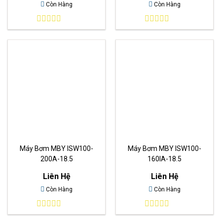
Còn Hàng
Còn Hàng
0
0
out
out
of
of
5
5
Máy Bơm MBY ISW100-
Máy Bơm MBY ISW100-
200A-18.5
160IA-18.5
Liên Hệ
Liên Hệ
Còn Hàng
Còn Hàng
0
0