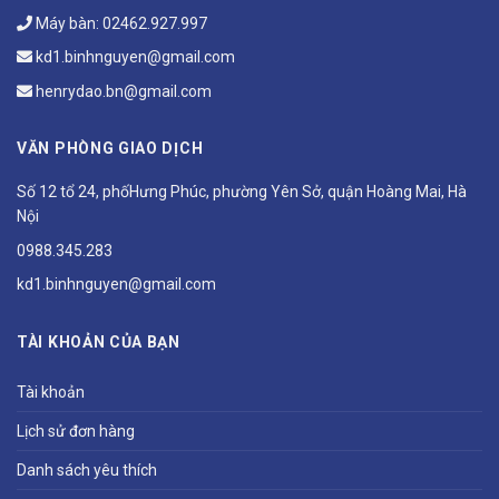
Máy bàn:
02462.927.997
kd1.binhnguyen@gmail.com
henrydao.bn@gmail.com
VĂN PHÒNG GIAO DỊCH
Số 12 tổ 24, phốHưng Phúc, phường Yên Sở, quận Hoàng Mai, Hà
Nội
0988.345.283
kd1.binhnguyen@gmail.com
TÀI KHOẢN CỦA BẠN
Tài khoản
Lịch sử đơn hàng
Danh sách yêu thích