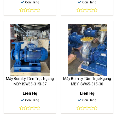
Còn Hàng
Còn Hàng
0
0
out
out
of
of
5
5
Máy Bơm Ly Tâm Trục Ngang
Máy Bơm Ly Tâm Trục Ngang
MBY ISW65-315I-37
MBY ISW65-315-30
Liên Hệ
Liên Hệ
Còn Hàng
Còn Hàng
0
0