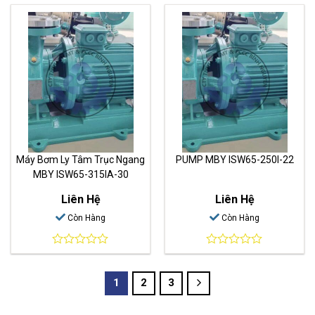
out
out
of
of
5
5
Máy Bơm Ly Tâm Trục Ngang
PUMP MBY ISW65-250I-22
MBY ISW65-315IA-30
Liên Hệ
Liên Hệ
Còn Hàng
Còn Hàng
0
0
out
out
of
of
1
2
3
5
5