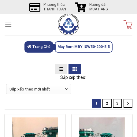
Skip
Phương thức
Hướng dẫn
THANH TOÁN
MUA HÀNG
to
content
Trang Chủ
Máy Bơm MBY ISW50-200-5.5
Sắp xếp theo:
1
2
3