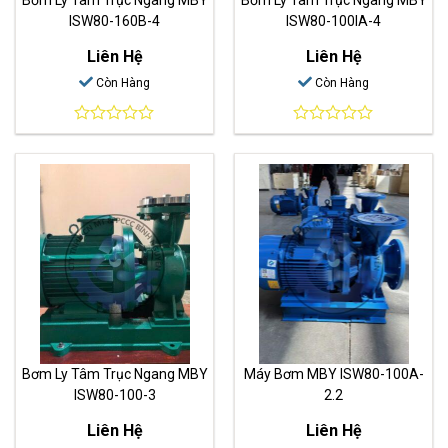
ISW80-160B-4
ISW80-100IA-4
Liên Hệ
Liên Hệ
Còn Hàng
Còn Hàng
0
0
out
out
of
of
5
5
Bơm Ly Tâm Trục Ngang MBY
Máy Bơm MBY ISW80-100A-
ISW80-100-3
2.2
Liên Hệ
Liên Hệ