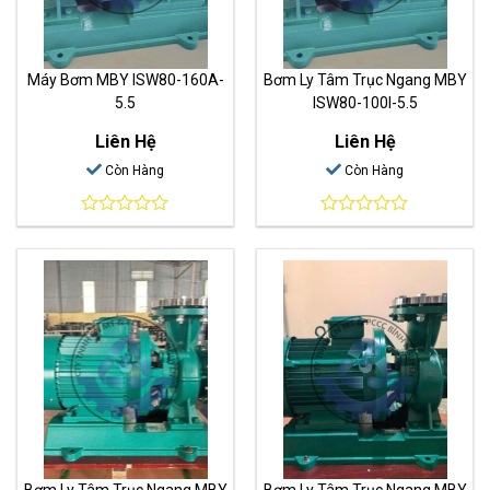
Máy Bơm MBY ISW80-160A-
Bơm Ly Tâm Trục Ngang MBY
5.5
ISW80-100I-5.5
Liên Hệ
Liên Hệ
Còn Hàng
Còn Hàng
0
0
out
out
of
of
5
5
Bơm Ly Tâm Trục Ngang MBY
Bơm Ly Tâm Trục Ngang MBY