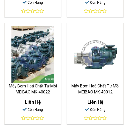
Còn Hàng
Còn Hàng
0
0
out
out
of
of
5
5
Máy Bơm Hoá Chất Tự Mồi
Máy Bơm Hoá Chất Tự Mồi
MEIBAO MK-40022
MEIBAO MK-40012
Liên Hệ
Liên Hệ
Còn Hàng
Còn Hàng
0
0