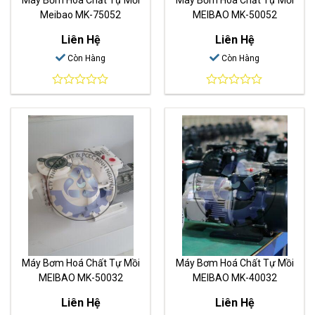
Meibao MK-75052
MEIBAO MK-50052
Liên Hệ
Liên Hệ
Còn Hàng
Còn Hàng
0
0
out
out
of
of
5
5
Máy Bơm Hoá Chất Tự Mồi
Máy Bơm Hoá Chất Tự Mồi
MEIBAO MK-50032
MEIBAO MK-40032
Liên Hệ
Liên Hệ