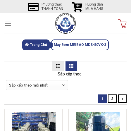
Skip
Phương thức
Hướng dẫn
THANH TOÁN
MUA HÀNG
to
content
Trang Chủ
Máy Bơm MEIBAO MDS-50VK-3
Sắp xếp theo:
1
2