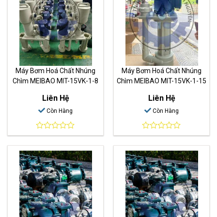
Máy Bơm Hoá Chất Nhúng
Máy Bơm Hoá Chất Nhúng
Chìm MEIBAO MIT-15VK-1-8
Chìm MEIBAO MIT-15VK-1-15
Liên Hệ
Liên Hệ
Còn Hàng
Còn Hàng
0
0
out
out
of
of
5
5