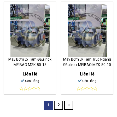
out
out
of
of
5
5
Máy Bơm Ly Tâm Đầu Inox
Máy Bơm Ly Tâm Trục Ngang
MEIBAO MZK-80-15
Đầu Inox MEIBAO MZK-80-10
Liên Hệ
Liên Hệ
Còn Hàng
Còn Hàng
0
0
out
out
of
of
1
2
5
5