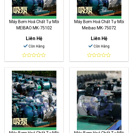
Máy Bơm Hoá Chất Tự Mồi
Máy Bơm Hoá Chất Tự Mồi
MEIBAO MK-75102
Meibao MK-75072
Liên Hệ
Liên Hệ
Còn Hàng
Còn Hàng
0
0
out
out
of
of
5
5
Máy Bơm Hoá Chất Tự Mồi
Máy Bơm Hoá Chất Tự Mồi