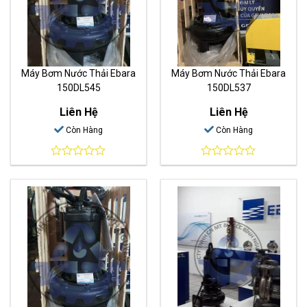
Máy Bơm Nước Thải Ebara
Máy Bơm Nước Thải Ebara
150DL545
150DL537
Liên Hệ
Liên Hệ
Còn Hàng
Còn Hàng
0
0
out
out
of
of
5
5