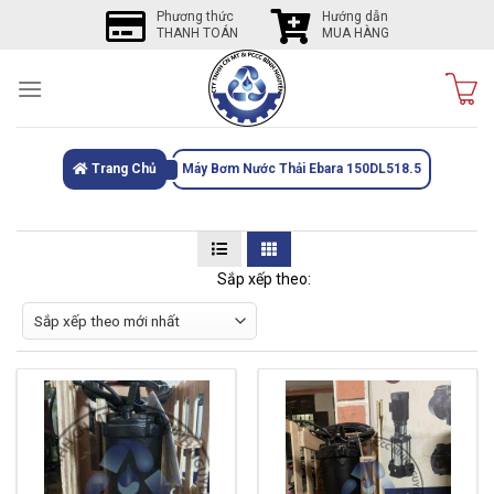
Skip
Phương thức
Hướng dẫn
THANH TOÁN
MUA HÀNG
to
content
Trang Chủ
Máy Bơm Nước Thải Ebara 150DL518.5
Sắp xếp theo: