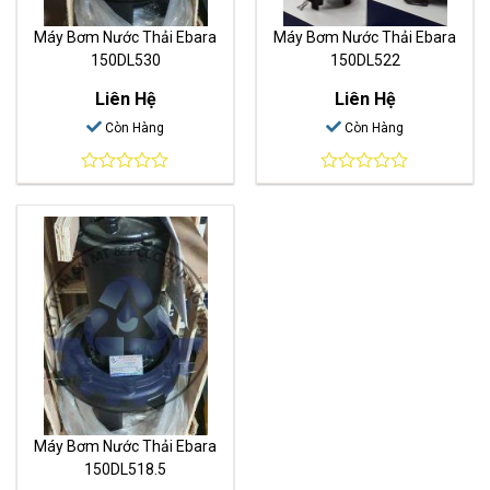
Máy Bơm Nước Thải Ebara
Máy Bơm Nước Thải Ebara
150DL530
150DL522
Liên Hệ
Liên Hệ
Còn Hàng
Còn Hàng
0
0
out
out
of
of
5
5
Máy Bơm Nước Thải Ebara
150DL518.5