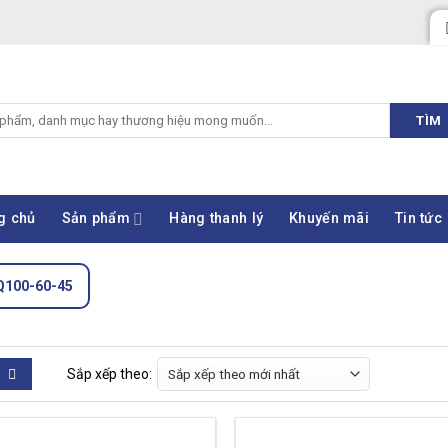
TÌM
g chủ
Sản phẩm
Hàng thanh lý
Khuyến mãi
Tin tức
Q100-60-45
Sắp xếp theo: