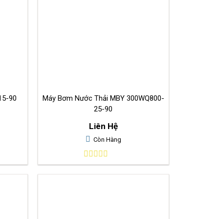
00-15-90
Máy Bơm Nước Thải MBY 300WQ800-
25-90
Liên Hệ
Còn Hàng
0
out
of
5