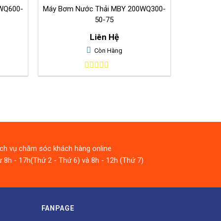
Máy Bơm Nước Thải MBY 200WQ300-
50-75
Liên Hệ
Còn Hàng
0
out
of
5
ịch vụ chăm sóc khách hàng online
 8h - 17h(Thứ 2 - Thứ 6) và 8h - 12h (Thứ 7)
FANPAGE