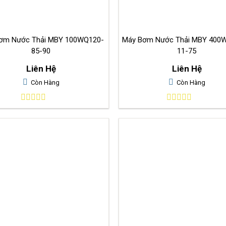
 Nước Thải MBY 100WQ120-
Máy Bơm Nước Thải MBY 400
85-90
11-75
Liên Hệ
Liên Hệ
Còn Hàng
Còn Hàng
0
0
out
out
of
of
5
5