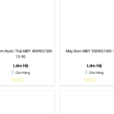
ơm Nước Thải MBY 400WQ1500-
Máy Bơm MBY 350WQ13
13-90
Liên Hệ
Liên Hệ
Còn Hàng
Còn Hàng
0
0
out
out
of
of
5
5