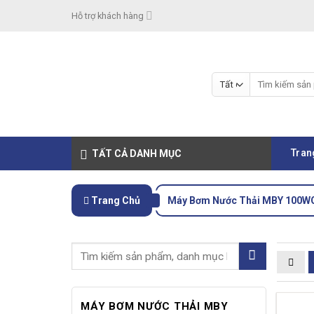
Skip
Hỗ trợ khách hàng
to
content
Tìm
kiếm:
Tran
TẤT CẢ DANH MỤC
Trang Chủ
Máy Bơm Nước Thải MBY 100W
MÁY BƠM NƯỚC THẢI MBY