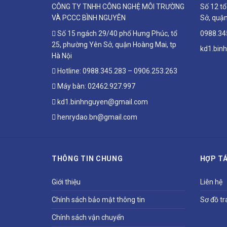
CÔNG TY TNHH CÔNG NGHỆ MÔI TRƯỜNG
Số 12 t
VÀ PCCC BÌNH NGUYÊN
Sở, quận
Số 15 ngách 29/40 phố Hưng Phúc, tổ
0988.34
25, phường Yên Sở, quận Hoàng Mai, tp
kd1.bin
Hà Nội
Hotline:
0988.345.283
–
0906.253.263
Máy bàn:
02462.927.997
kd1.binhnguyen@gmail.com
henrydao.bn@gmail.com
THÔNG TIN CHUNG
HỢP TÁ
Giới thiệu
Liên hệ
Chính sách bảo mật thông tin
Sơ đồ tr
Chính sách vận chuyển