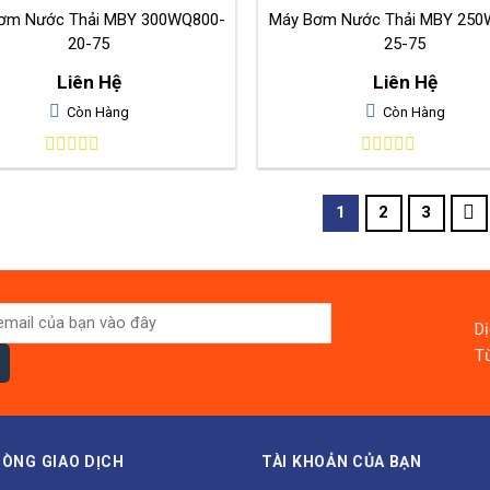
ơm Nước Thải MBY 300WQ800-
Máy Bơm Nước Thải MBY 250WQ600-
20-75
25-75
Liên Hệ
Liên Hệ
Còn Hàng
Còn Hàng
0
0
out
out
of
of
1
2
3
5
5
D
Từ
ÒNG GIAO DỊCH
TÀI KHOẢN CỦA BẠN