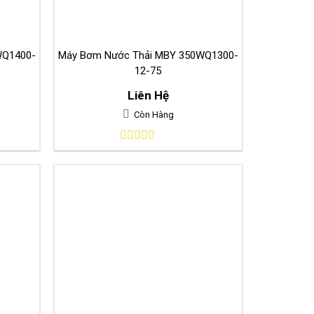
WQ1400-
Máy Bơm Nước Thải MBY 350WQ1300-
12-75
Liên Hệ
Còn Hàng
0
out
of
5