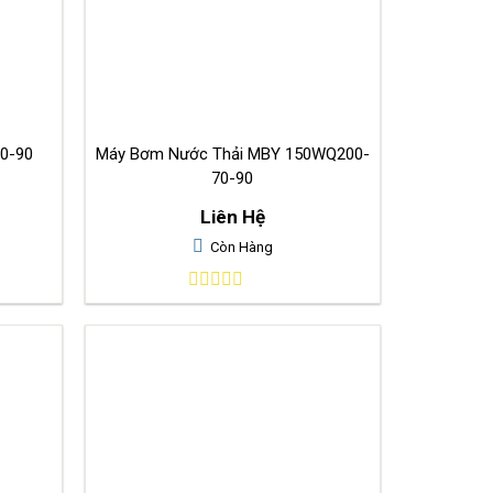
0-60-90
Máy Bơm Nước Thải MBY 150WQ200-
70-90
Liên Hệ
Còn Hàng
0
out
of
5