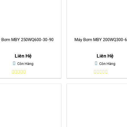
Máy Bơm MBY 250WQ600-30-90
Máy Bơm MBY 200WQ30
Liên Hệ
Liên Hệ
Còn Hàng
Còn Hàng
0
0
out
out
of
of
5
5