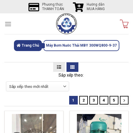
Skip
Phương thức
Hướng dẫn
THANH TOÁN
MUA HÀNG
to
content
Trang Chủ
Máy Bơm Nước Thải MBY 300WQ800-9-37
Sắp xếp theo:
1
2
3
4
5