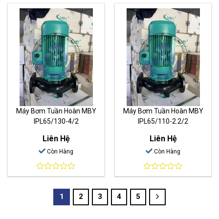
out
out
of
of
5
5
Máy Bơm Tuần Hoàn MBY
Máy Bơm Tuần Hoàn MBY
IPL65/130-4/2
IPL65/110-2.2/2
Liên Hệ
Liên Hệ
Còn Hàng
Còn Hàng
0
0
out
out
of
of
1
2
3
4
5
5
5