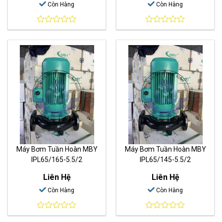
Còn Hàng
Còn Hàng
0
0
out
out
of
of
5
5
Máy Bơm Tuần Hoàn MBY
Máy Bơm Tuần Hoàn MBY
IPL65/165-5.5/2
IPL65/145-5.5/2
Liên Hệ
Liên Hệ
Còn Hàng
Còn Hàng
0
0