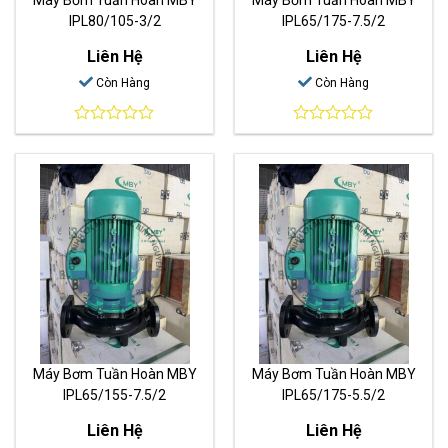
IPL80/105-3/2
IPL65/175-7.5/2
Liên Hệ
Liên Hệ
Còn Hàng
Còn Hàng
0
0
out
out
of
of
5
5
Máy Bơm Tuần Hoàn MBY
Máy Bơm Tuần Hoàn MBY
IPL65/155-7.5/2
IPL65/175-5.5/2
Liên Hệ
Liên Hệ