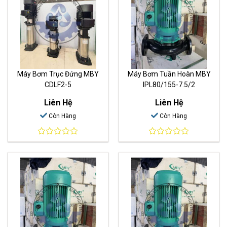
Máy Bơm Trục Đứng MBY
Máy Bơm Tuần Hoàn MBY
CDLF2-5
IPL80/155-7.5/2
Liên Hệ
Liên Hệ
Còn Hàng
Còn Hàng
0
0
out
out
of
of
5
5