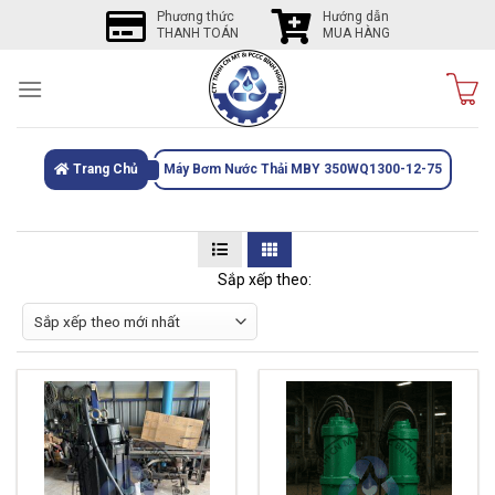
Skip
Phương thức
Hướng dẫn
THANH TOÁN
MUA HÀNG
to
content
Trang Chủ
Máy Bơm Nước Thải MBY 350WQ1300-12-75
Sắp xếp theo: