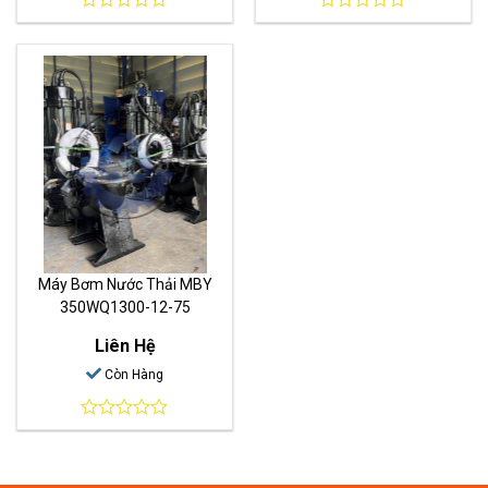
0
0
out
out
of
of
5
5
Máy Bơm Nước Thải MBY
350WQ1300-12-75
Liên Hệ
Còn Hàng
0
out
of
5