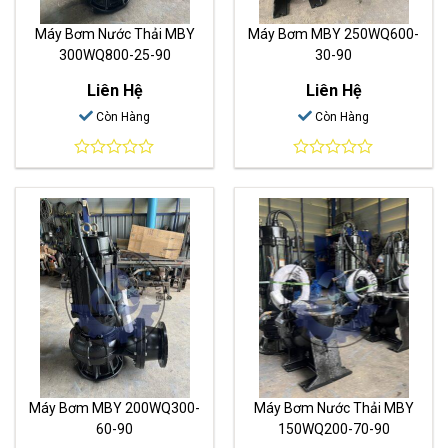
Máy Bơm Nước Thải MBY
Máy Bơm MBY 250WQ600-
300WQ800-25-90
30-90
Liên Hệ
Liên Hệ
Còn Hàng
Còn Hàng
0
0
out
out
of
of
5
5
Máy Bơm MBY 200WQ300-
Máy Bơm Nước Thải MBY
60-90
150WQ200-70-90