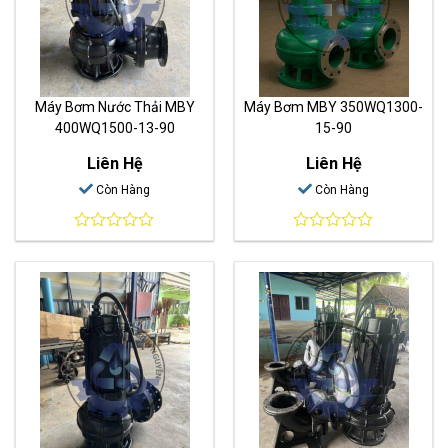
Máy Bơm Nước Thải MBY
Máy Bơm MBY 350WQ1300-
400WQ1500-13-90
15-90
Liên Hệ
Liên Hệ
Còn Hàng
Còn Hàng
0
0
out
out
of
of
5
5