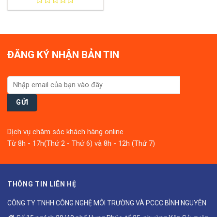
0
out
of
5
ĐĂNG KÝ NHẬN BẢN TIN
Dịch vụ chăm sóc khách hàng online
Từ 8h - 17h(Thứ 2 - Thứ 6) và 8h - 12h (Thứ 7)
THÔNG TIN LIÊN HỆ
CÔNG TY TNHH CÔNG NGHỆ MÔI TRƯỜNG VÀ PCCC BÌNH NGUYÊN