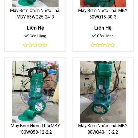
Máy Bơm Chìm Nước Thải
Máy Bơm Nước Thải MBY
MBY 65WQ25-24-3
50WQ15-30-3
Liên Hệ
Liên Hệ
Còn Hàng
Còn Hàng
0
0
out
out
of
of
5
5
Máy Bơm Nước Thải MBY
Máy Bơm Nước Thải MBY
100WQ50-12-2.2
80WQ40-13-2.2