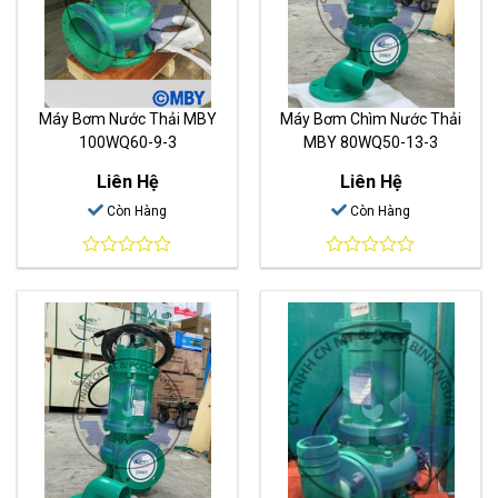
Máy Bơm Nước Thải MBY
Máy Bơm Chìm Nước Thải
100WQ60-9-3
MBY 80WQ50-13-3
Liên Hệ
Liên Hệ
Còn Hàng
Còn Hàng
0
0
out
out
of
of
5
5