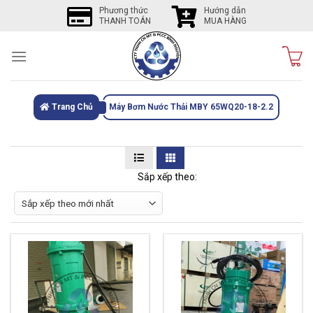
Skip
Phương thức
Hướng dẫn
THANH TOÁN
MUA HÀNG
to
content
Trang Chủ
Máy Bơm Nước Thải MBY 65WQ20-18-2.2
Sắp xếp theo: