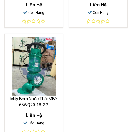
Liên Hệ
Liên Hệ
Còn Hàng
Còn Hàng
0
0
out
out
of
of
5
5
Máy Bơm Nước Thải MBY
65WQ20-18-2.2
Liên Hệ
Còn Hàng