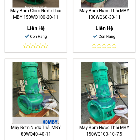
Máy Bơm Chìm Nước Thải
Máy Bơm Nước Thải MBY
MBY 150WQ100-20-11
100WQ60-30-11
Liên Hệ
Liên Hệ
Còn Hàng
Còn Hàng
0
0
out
out
of
of
5
5
Máy Bơm Nước Thải MBY
Máy Bơm Nước Thải MBY
80WQ40-40-11
150WQ100-10-7.5