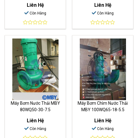
Liên Hệ
Liên Hệ
Còn Hàng
Còn Hàng
0
0
out
out
of
of
5
5
Máy Bơm Nước Thải MBY
Máy Bơm Chìm Nước Thải
80WQ50-30-7.5
MBY 100WQ65-18-5.5
Liên Hệ
Liên Hệ
Còn Hàng
Còn Hàng