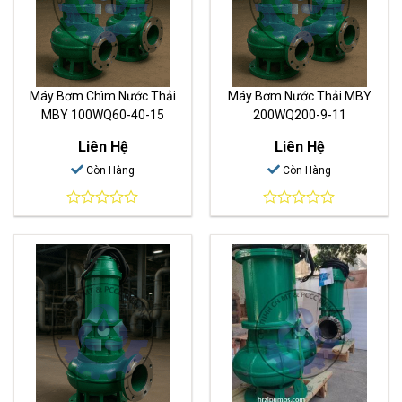
Máy Bơm Chìm Nước Thải
Máy Bơm Nước Thải MBY
MBY 100WQ60-40-15
200WQ200-9-11
Liên Hệ
Liên Hệ
Còn Hàng
Còn Hàng
0
0
out
out
of
of
5
5