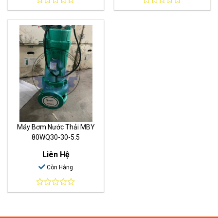
0
0
out
out
of
of
5
5
Máy Bơm Nước Thải MBY
80WQ30-30-5.5
Liên Hệ
Còn Hàng
0
out
of
5