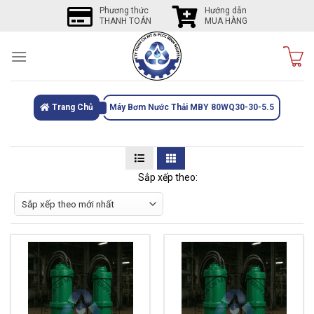
Skip
Phương thức
Hướng dẫn
THANH TOÁN
MUA HÀNG
to
content
Trang Chủ
Máy Bơm Nước Thải MBY 80WQ30-30-5.5
Sắp xếp theo: