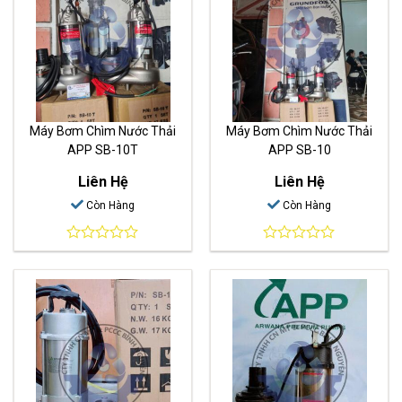
Máy Bơm Chìm Nước Thải
Máy Bơm Chìm Nước Thải
APP SB-10T
APP SB-10
Liên Hệ
Liên Hệ
Còn Hàng
Còn Hàng
0
0
out
out
of
of
5
5