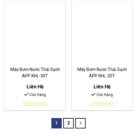
out
out
of
of
5
5
Máy Bơm Nước Thải Sạch
Máy Bơm Nước Thải Sạch
APP KHL-30T
APP KHL-20T
Liên Hệ
Liên Hệ
Còn Hàng
Còn Hàng
0
0
out
out
of
of
1
2
5
5