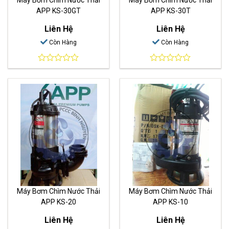
APP KS-30GT
APP KS-30T
Liên Hệ
Liên Hệ
Còn Hàng
Còn Hàng
0
0
out
out
of
of
5
5
Máy Bơm Chìm Nước Thải
Máy Bơm Chìm Nước Thải
APP KS-20
APP KS-10
Liên Hệ
Liên Hệ