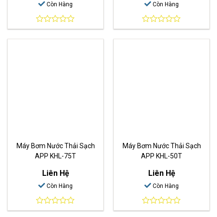
Còn Hàng
Còn Hàng
0
0
out
out
of
of
5
5
Máy Bơm Nước Thải Sạch
Máy Bơm Nước Thải Sạch
APP KHL-75T
APP KHL-50T
Liên Hệ
Liên Hệ
Còn Hàng
Còn Hàng
0
0