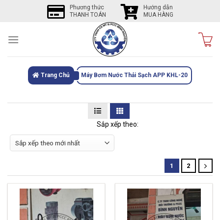
Skip
Phương thức
Hướng dẫn
THANH TOÁN
MUA HÀNG
to
content
Trang Chủ
Máy Bơm Nước Thải Sạch APP KHL-20
Sắp xếp theo:
1
2