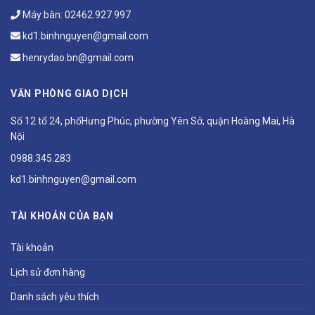
Máy bàn:
02462.927.997
kd1.binhnguyen@gmail.com
henrydao.bn@gmail.com
VĂN PHÒNG GIAO DỊCH
Số 12 tổ 24, phốHưng Phúc, phường Yên Sở, quận Hoàng Mai, Hà
Nội
0988.345.283
kd1.binhnguyen@gmail.com
TÀI KHOẢN CỦA BẠN
Tài khoản
Lịch sử đơn hàng
Danh sách yêu thích