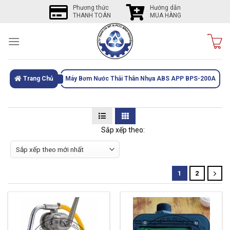
Skip
Phương thức
Hướng dẫn
THANH TOÁN
MUA HÀNG
to
content
Trang Chủ
Máy Bơm Nước Thải Thân Nhựa ABS APP BPS-200A
Sắp xếp theo:
1
2