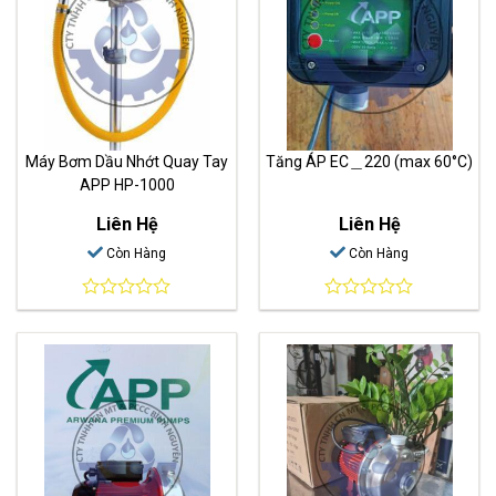
Máy Bơm Dầu Nhớt Quay Tay
Tăng ÁP EC＿220 (max 60°C)
APP HP-1000
Liên Hệ
Liên Hệ
Còn Hàng
Còn Hàng
0
0
out
out
of
of
5
5