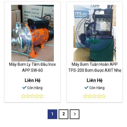
out
out
of
of
5
5
Máy Bơm Ly Tâm Đầu Inox
Máy Bơm Tuần Hoàn APP
APP SW-60
TPS-200 Bơm Được AXIT Nhẹ
Liên Hệ
Liên Hệ
Còn Hàng
Còn Hàng
0
0
out
out
of
of
1
2
5
5