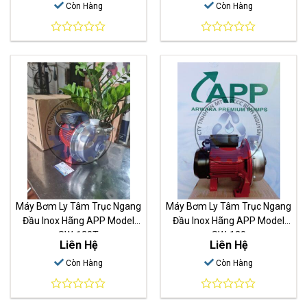
Còn Hàng
Còn Hàng
0
0
out
out
of
of
5
5
Máy Bơm Ly Tâm Trục Ngang
Máy Bơm Ly Tâm Trục Ngang
Đầu Inox Hãng APP Model
Đầu Inox Hãng APP Model
SW-120T
SW-120
Liên Hệ
Liên Hệ
Còn Hàng
Còn Hàng
0
0