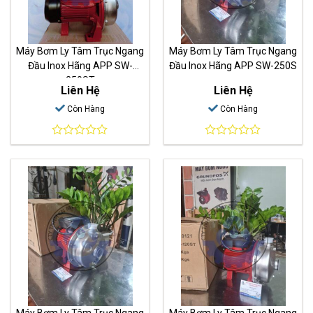
Máy Bơm Ly Tâm Trục Ngang
Máy Bơm Ly Tâm Trục Ngang
Đầu Inox Hãng APP SW-
Đầu Inox Hãng APP SW-250S
250ST
Liên Hệ
Liên Hệ
Còn Hàng
Còn Hàng
0
0
out
out
of
of
5
5
Máy Bơm Ly Tâm Trục Ngang
Máy Bơm Ly Tâm Trục Ngang