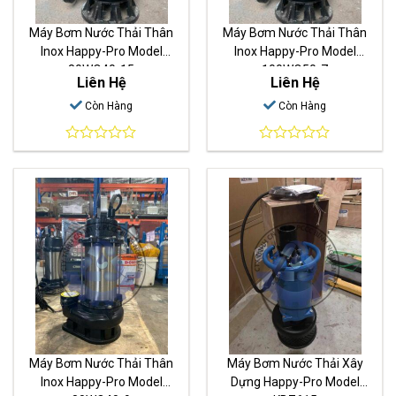
Máy Bơm Nước Thải Thân
Máy Bơm Nước Thải Thân
Inox Happy-Pro Model
Inox Happy-Pro Model
80WQ40-15
100WQ50-7
Liên Hệ
Liên Hệ
Còn Hàng
Còn Hàng
0
0
out
out
of
of
5
5
Máy Bơm Nước Thải Thân
Máy Bơm Nước Thải Xây
Inox Happy-Pro Model
Dựng Happy-Pro Model