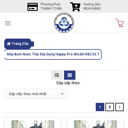
Skip
Phương thức
Hướng dẫn
THANH TOÁN
MUA HÀNG
to
content
Trang Chủ
Máy Bơm Nước Thải Xây Dựng Happy-Pro Model KBZ33.7
Sắp xếp theo:
1
2