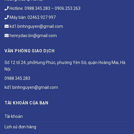
Hotline:
0988.345.283
–
0906.253.263
Máy bàn:
02462.927.997
kd1.binhnguyen@gmail.com
henrydao.bn@gmail.com
VĂN PHÒNG GIAO DỊCH
Số 12 tổ 24, phốHưng Phúc, phường Yên Sở, quận Hoàng Mai, Hà
Nội
0988.345.283
kd1.binhnguyen@gmail.com
TÀI KHOẢN CỦA BẠN
Tài khoản
Lịch sử đơn hàng