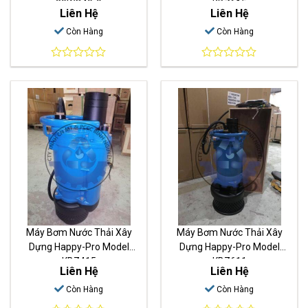
80WQ40-9
KBZ615
Liên Hệ
Liên Hệ
Còn Hàng
Còn Hàng
0
0
out
out
of
of
5
5
Máy Bơm Nước Thải Xây
Máy Bơm Nước Thải Xây
Dựng Happy-Pro Model
Dựng Happy-Pro Model
KBZ415
KBZ611
Liên Hệ
Liên Hệ
Còn Hàng
Còn Hàng