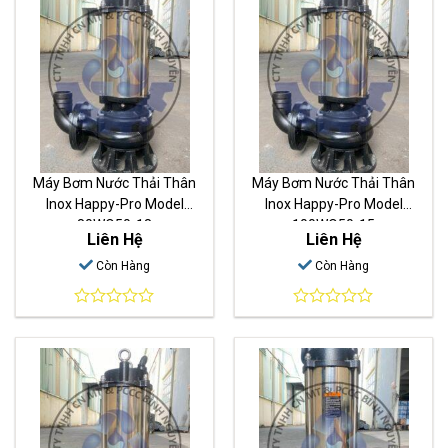
Máy Bơm Nước Thải Thân
Máy Bơm Nước Thải Thân
Inox Happy-Pro Model
Inox Happy-Pro Model
80WQ50-18
100WQ50-15
Liên Hệ
Liên Hệ
Còn Hàng
Còn Hàng
0
0
out
out
of
of
5
5