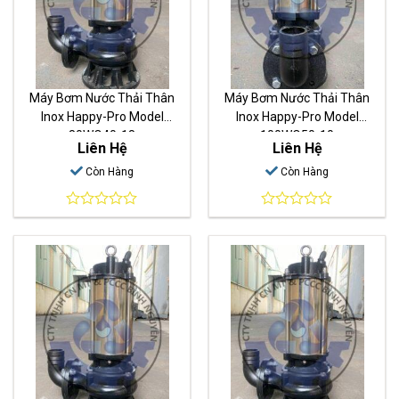
Máy Bơm Nước Thải Thân
Máy Bơm Nước Thải Thân
Inox Happy-Pro Model
Inox Happy-Pro Model
80WQ40-18
100WQ50-10
Liên Hệ
Liên Hệ
Còn Hàng
Còn Hàng
0
0
out
out
of
of
5
5