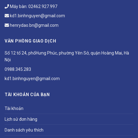
Máy bàn:
02462.927.997
kd1.binhnguyen@gmail.com
henrydao.bn@gmail.com
VĂN PHÒNG GIAO DỊCH
Số 12 tổ 24, phốHưng Phúc, phường Yên Sở, quận Hoàng Mai, Hà
Nội
0988.345.283
kd1.binhnguyen@gmail.com
TÀI KHOẢN CỦA BẠN
Tài khoản
Lịch sử đơn hàng
Danh sách yêu thích