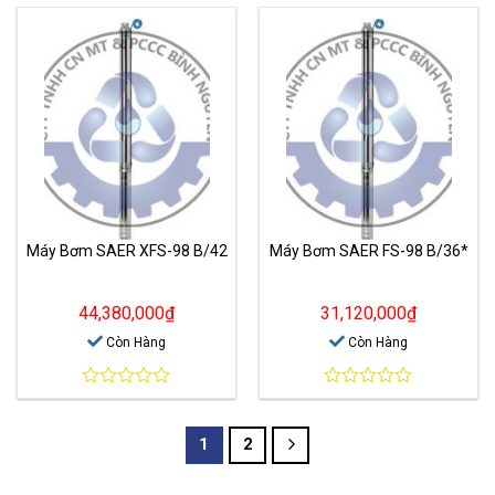
out
out
of
of
5
5
Máy Bơm SAER XFS-98 B/42
Máy Bơm SAER FS-98 B/36*
44,380,000
₫
31,120,000
₫
Còn Hàng
Còn Hàng
0
0
out
out
of
of
1
2
5
5