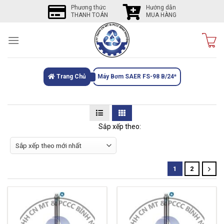
Skip
Phương thức
Hướng dẫn
THANH TOÁN
MUA HÀNG
to
content
Trang Chủ
Máy Bơm SAER FS-98 B/24*
Sắp xếp theo:
1
2