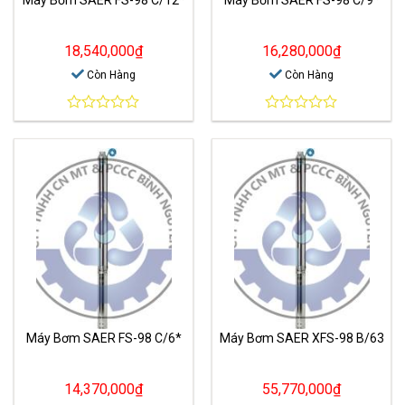
18,540,000
₫
16,280,000
₫
Còn Hàng
Còn Hàng
0
0
out
out
of
of
5
5
Máy Bơm SAER FS-98 C/6*
Máy Bơm SAER XFS-98 B/63
14,370,000
₫
55,770,000
₫