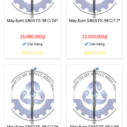
Máy Bơm SAER FS-98 C/24*
Máy Bơm SAER FS-98 C/17*
26,080,000
₫
22,030,000
₫
Còn Hàng
Còn Hàng
0
0
out
out
of
of
5
5
Máy Bơm SAER FS-98 C/12*
Máy Bơm SAER FS-98 C/9*