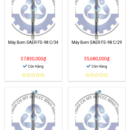
Máy Bơm SAER FS-98 C/34
Máy Bơm SAER FS-98 C/29
37,830,000
₫
35,680,000
₫
Còn Hàng
Còn Hàng
0
0
out
out
of
of
5
5