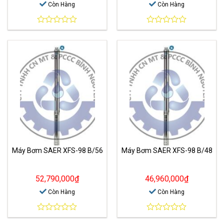
Còn Hàng
Còn Hàng
0
0
out
out
of
of
5
5
Máy Bơm SAER XFS-98 B/56
Máy Bơm SAER XFS-98 B/48
52,790,000
₫
46,960,000
₫
Còn Hàng
Còn Hàng
0
0