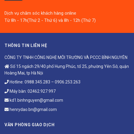
Dịch vụ chăm sóc khách hàng online
Từ 8h - 17h(Thứ 2 - Thứ 6) và 8h - 12h (Thứ 7)
THÔNG TIN LIÊN HỆ
CÔNG TY TNHH CÔNG NGHỆ MÔI TRƯỜNG VÀ PCCC BÌNH NGUYÊN
Số 15 ngách 29/40 phố Hưng Phúc, tổ 25, phường Yên Sở, quận
Hoàng Mai, tp Hà Nội
Hotline:
0988.345.283
–
0906.253.263
Máy bàn:
02462.927.997
kd1.binhnguyen@gmail.com
henrydao.bn@gmail.com
VĂN PHÒNG GIAO DỊCH