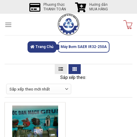
Skip
Phương thức
Hướng dẫn
THANH TOÁN
MUA HÀNG
to
content
Trang Chủ
Máy Bơm SAER IR32-250A
Sắp xếp theo: