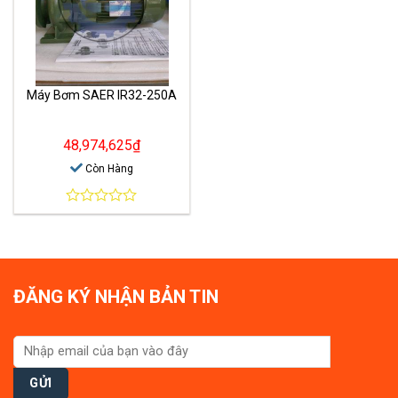
Máy Bơm SAER IR32-250A
48,974,625
₫
Còn Hàng
0
out
of
5
ĐĂNG KÝ NHẬN BẢN TIN