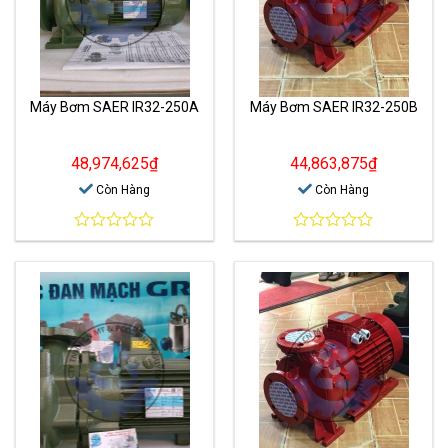
Máy Bơm SAER IR32-250A
Máy Bơm SAER IR32-250B
48,974,625
₫
44,863,875
₫
Còn Hàng
Còn Hàng
0
0
out
out
of
of
5
5