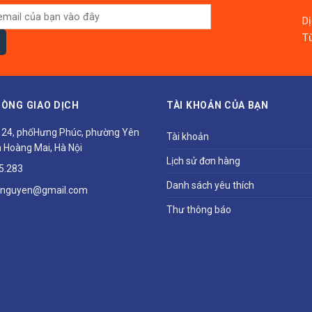
D
Từ
ÒNG GIAO DỊCH
TÀI KHOẢN CỦA BẠN
ổ 24, phốHưng Phúc, phường Yên
Tài khoản
 Hoàng Mai, Hà Nội
Lịch sử đơn hàng
5.283
Danh sách yêu thích
hnguyen@gmail.com
Thư thông báo