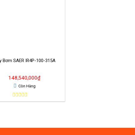
y Bơm SAER IR4P-100-315A
148,540,000
₫
Còn Hàng
0
out
of
5