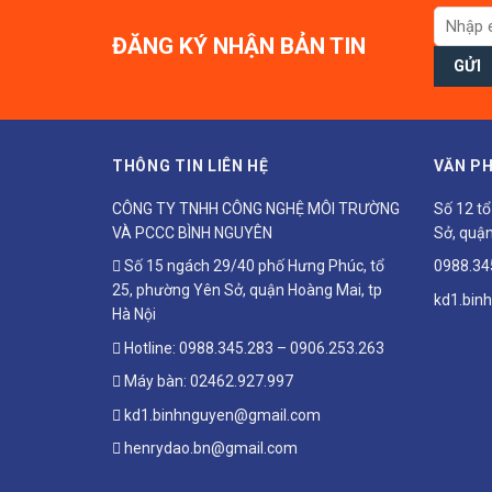
ĐĂNG KÝ NHẬN BẢN TIN
THÔNG TIN LIÊN HỆ
VĂN PH
CÔNG TY TNHH CÔNG NGHỆ MÔI TRƯỜNG
Số 12 t
VÀ PCCC BÌNH NGUYÊN
Sở, quận
Số 15 ngách 29/40 phố Hưng Phúc, tổ
0988.34
25, phường Yên Sở, quận Hoàng Mai, tp
kd1.bin
Hà Nội
Hotline:
0988.345.283
–
0906.253.263
Máy bàn:
02462.927.997
kd1.binhnguyen@gmail.com
henrydao.bn@gmail.com