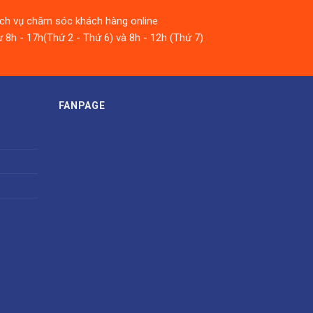
ịch vụ chăm sóc khách hàng online
 8h - 17h(Thứ 2 - Thứ 6) và 8h - 12h (Thứ 7)
FANPAGE