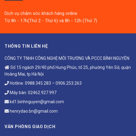
Dịch vụ chăm sóc khách hàng online
Từ 8h - 17h(Thứ 2 - Thứ 6) và 8h - 12h (Thứ 7)
THÔNG TIN LIÊN HỆ
CÔNG TY TNHH CÔNG NGHỆ MÔI TRƯỜNG VÀ PCCC BÌNH NGUYÊN
Số 15 ngách 29/40 phố Hưng Phúc, tổ 25, phường Yên Sở, quận
Hoàng Mai, tp Hà Nội
Hotline:
0988.345.283
–
0906.253.263
Máy bàn:
02462.927.997
kd1.binhnguyen@gmail.com
henrydao.bn@gmail.com
VĂN PHÒNG GIAO DỊCH