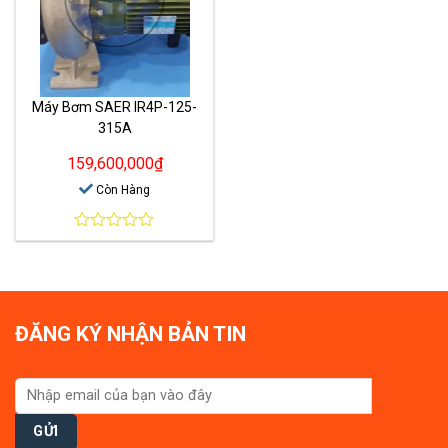
Máy Bơm SAER IR4P-125-
315A
159,600,000
₫
Còn Hàng
0
out
of
5
ĐĂNG KÝ NHẬN BẢN TIN