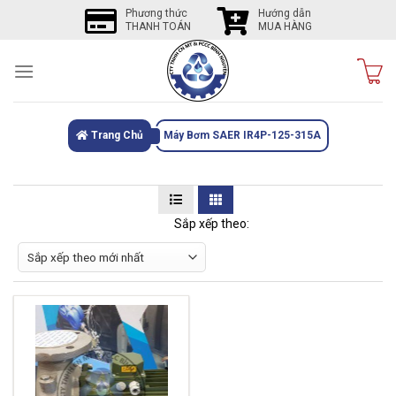
Skip
Phương thức
Hướng dẫn
THANH TOÁN
MUA HÀNG
to
content
Trang Chủ
Máy Bơm SAER IR4P-125-315A
Sắp xếp theo: