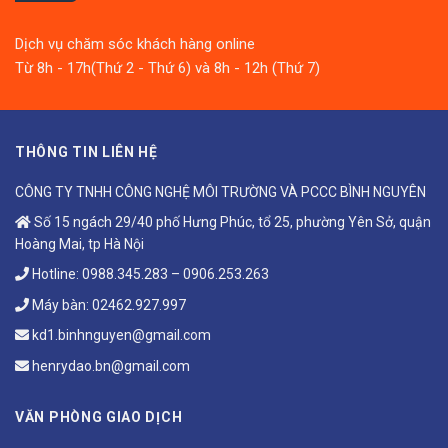
Dịch vụ chăm sóc khách hàng online
Từ 8h - 17h(Thứ 2 - Thứ 6) và 8h - 12h (Thứ 7)
THÔNG TIN LIÊN HỆ
CÔNG TY TNHH CÔNG NGHỆ MÔI TRƯỜNG VÀ PCCC BÌNH NGUYÊN
Số 15 ngách 29/40 phố Hưng Phúc, tổ 25, phường Yên Sở, quận
Hoàng Mai, tp Hà Nội
Hotline:
0988.345.283
–
0906.253.263
Máy bàn:
02462.927.997
kd1.binhnguyen@gmail.com
henrydao.bn@gmail.com
VĂN PHÒNG GIAO DỊCH