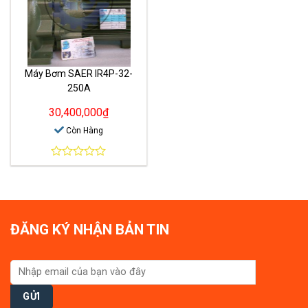
Máy Bơm SAER IR4P-32-
250A
30,400,000
₫
Còn Hàng
0
out
of
5
ĐĂNG KÝ NHẬN BẢN TIN