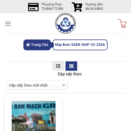
Skip
Phương thức
Hướng dẫn
THANH TOÁN
MUA HÀNG
to
content
Trang Chủ
Máy Bơm SAER IR4P-32-250A
Sắp xếp theo: