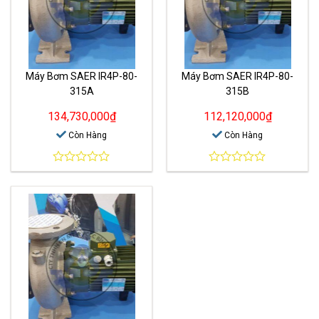
Máy Bơm SAER IR4P-80-
Máy Bơm SAER IR4P-80-
315A
315B
134,730,000
₫
112,120,000
₫
Còn Hàng
Còn Hàng
0
0
out
out
of
of
5
5