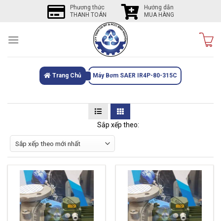
Skip
Phương thức
Hướng dẫn
THANH TOÁN
MUA HÀNG
to
content
Trang Chủ
Máy Bơm SAER IR4P-80-315C
Sắp xếp theo: