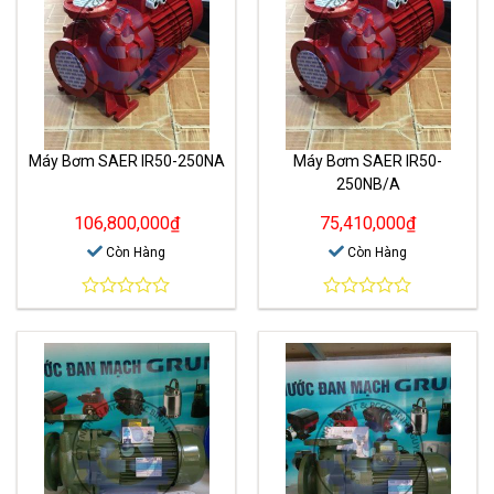
Máy Bơm SAER IR50-250NA
Máy Bơm SAER IR50-
250NB/A
106,800,000
₫
75,410,000
₫
Còn Hàng
Còn Hàng
0
0
out
out
of
of
5
5