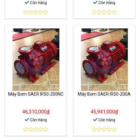
Còn Hàng
Còn Hàng
0
0
out
out
of
of
5
5
Máy Bơm SAER IR50-200NC
Máy Bơm SAER IR50-200A
46,310,000
₫
45,941,000
₫
Còn Hàng
Còn Hàng
0
0