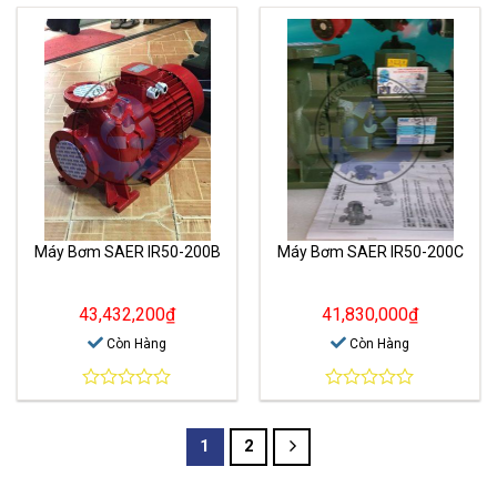
out
out
of
of
5
5
Máy Bơm SAER IR50-200B
Máy Bơm SAER IR50-200C
43,432,200
₫
41,830,000
₫
Còn Hàng
Còn Hàng
0
0
out
out
of
of
1
2
5
5