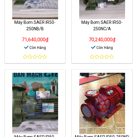
Máy Bơm SAER IR50-
Máy Bơm SAER IR50-
250NB/B
250NC/A
71,640,000
₫
70,240,000
₫
Còn Hàng
Còn Hàng
0
0
out
out
of
of
5
5
Máy Bơm SAER IR50-
Máy Bơm SAER IR50-250ND