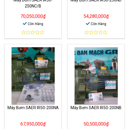
250NC/B
70,050,000
₫
54,280,000
₫
Còn Hàng
Còn Hàng
0
0
out
out
of
of
5
5
Máy Bơm SAER IR50-200NA
Máy Bơm SAER IR50-200NB
67,950,000
₫
50,500,000
₫