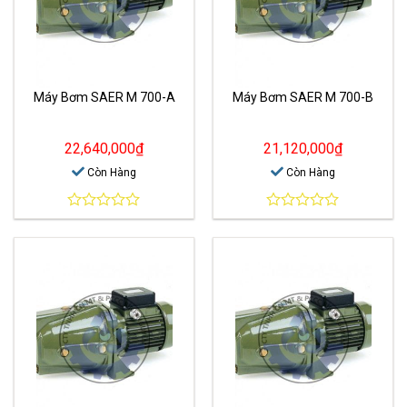
Máy Bơm SAER M 700-A
Máy Bơm SAER M 700-B
22,640,000
₫
21,120,000
₫
Còn Hàng
Còn Hàng
0
0
out
out
of
of
5
5