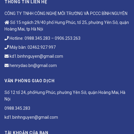
THÔNG TIN LIÊN HỆ
CÔNG TY TNHH CÔNG NGHỆ MÔI TRƯỜNG VÀ PCCC BÌNH NGUYÊN
Số 15 ngách 29/40 phố Hưng Phúc, tổ 25, phường Yên Sở, quận
Hoàng Mai, tp Hà Nội
Hotline:
0988.345.283
–
0906.253.263
Máy bàn:
02462.927.997
kd1.binhnguyen@gmail.com
henrydao.bn@gmail.com
VĂN PHÒNG GIAO DỊCH
Số 12 tổ 24, phốHưng Phúc, phường Yên Sở, quận Hoàng Mai, Hà
Nội
0988.345.283
kd1.binhnguyen@gmail.com
TÀI KHOẢN CỦA BẠN