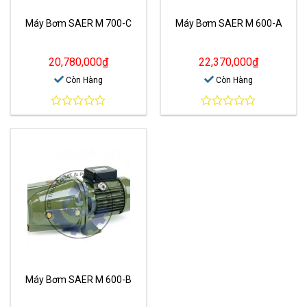
Máy Bơm SAER M 700-C
Máy Bơm SAER M 600-A
20,780,000
₫
22,370,000
₫
Còn Hàng
Còn Hàng
0
0
out
out
of
of
5
5
Máy Bơm SAER M 600-B