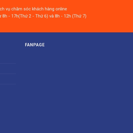
ịch vụ chăm sóc khách hàng online
 8h - 17h(Thứ 2 - Thứ 6) và 8h - 12h (Thứ 7)
FANPAGE