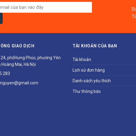
D
Từ
ÒNG GIAO DỊCH
TÀI KHOẢN CỦA BẠN
ổ 24, phốHưng Phúc, phường Yên
Tài khoản
 Hoàng Mai, Hà Nội
Lịch sử đơn hàng
5.283
Danh sách yêu thích
hnguyen@gmail.com
Thư thông báo