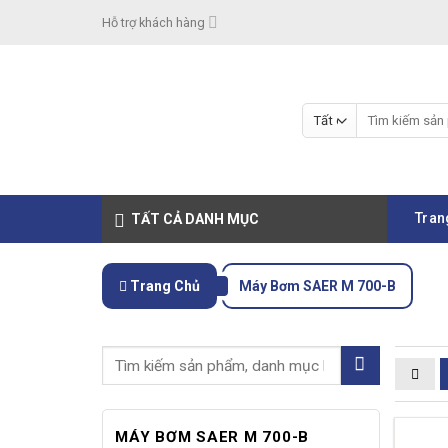
Skip
Hỗ trợ khách hàng
to
content
Tìm
kiếm:
Tran
TẤT CẢ DANH MỤC
Trang Chủ
Máy Bơm SAER M 700-B
MÁY BƠM SAER M 700-B