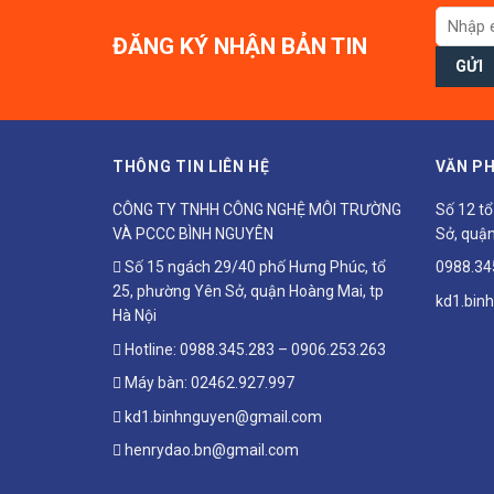
ĐĂNG KÝ NHẬN BẢN TIN
THÔNG TIN LIÊN HỆ
VĂN PH
CÔNG TY TNHH CÔNG NGHỆ MÔI TRƯỜNG
Số 12 t
VÀ PCCC BÌNH NGUYÊN
Sở, quận
Số 15 ngách 29/40 phố Hưng Phúc, tổ
0988.34
25, phường Yên Sở, quận Hoàng Mai, tp
kd1.bin
Hà Nội
Hotline:
0988.345.283
–
0906.253.263
Máy bàn:
02462.927.997
kd1.binhnguyen@gmail.com
henrydao.bn@gmail.com