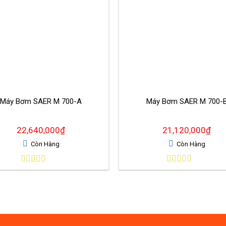
Máy Bơm SAER M 700-A
Máy Bơm SAER M 700-
22,640,000
₫
21,120,000
₫
Còn Hàng
Còn Hàng
0
0
out
out
of
of
5
5