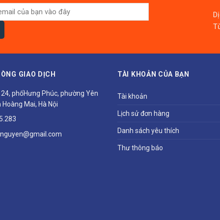
D
Từ
ÒNG GIAO DỊCH
TÀI KHOẢN CỦA BẠN
ổ 24, phốHưng Phúc, phường Yên
Tài khoản
 Hoàng Mai, Hà Nội
Lịch sử đơn hàng
5.283
Danh sách yêu thích
hnguyen@gmail.com
Thư thông báo