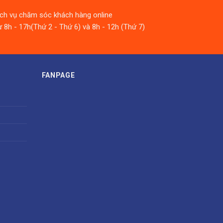
ịch vụ chăm sóc khách hàng online
 8h - 17h(Thứ 2 - Thứ 6) và 8h - 12h (Thứ 7)
FANPAGE