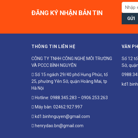
ĐĂNG KÝ NHẬN BẢN TIN
THÔNG TIN LIÊN HỆ
VĂN PH
CÔNG TY TNHH CÔNG NGHỆ MÔI TRƯỜNG
Số 12 t
VÀ PCCC BÌNH NGUYÊN
Sở, quận
Số 15 ngách 29/40 phố Hưng Phúc, tổ
0988.34
25, phường Yên Sở, quận Hoàng Mai, tp
kd1.bin
Hà Nội
Hotline:
0988.345.283
–
0906.253.263
Máy bàn:
02462.927.997
kd1.binhnguyen@gmail.com
henrydao.bn@gmail.com