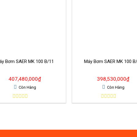
áy Bơm SAER MK 100 B/11
Máy Bơm SAER MK 100 B
407,480,000
₫
398,530,000
₫
Còn Hàng
Còn Hàng
0
0
out
out
of
of
5
5