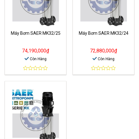
Máy Bơm SAER MK32/25
Máy Bơm SAER MK32/24
74,190,000
₫
72,880,000
₫
Còn Hàng
Còn Hàng
0
0
out
out
of
of
5
5