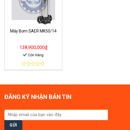
Máy Bơm SAER MK50/14
138,900,000
₫
Còn Hàng
0
out
of
5
ĐĂNG KÝ NHẬN BẢN TIN