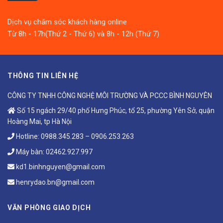
Dịch vụ chăm sóc khách hàng online
Từ 8h - 17h(Thứ 2 - Thứ 6) và 8h - 12h (Thứ 7)
THÔNG TIN LIÊN HỆ
CÔNG TY TNHH CÔNG NGHỆ MÔI TRƯỜNG VÀ PCCC BÌNH NGUYÊN
Số 15 ngách 29/40 phố Hưng Phúc, tổ 25, phường Yên Sở, quận
Hoàng Mai, tp Hà Nội
Hotline:
0988.345.283
–
0906.253.263
Máy bàn:
02462.927.997
kd1.binhnguyen@gmail.com
henrydao.bn@gmail.com
VĂN PHÒNG GIAO DỊCH