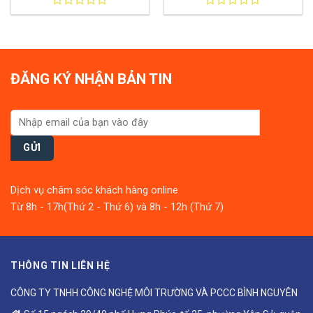
0
0
out
out
of
of
5
5
ĐĂNG KÝ NHẬN BẢN TIN
Dịch vụ chăm sóc khách hàng online
Từ 8h - 17h(Thứ 2 - Thứ 6) và 8h - 12h (Thứ 7)
THÔNG TIN LIÊN HỆ
CÔNG TY TNHH CÔNG NGHỆ MÔI TRƯỜNG VÀ PCCC BÌNH NGUYÊN