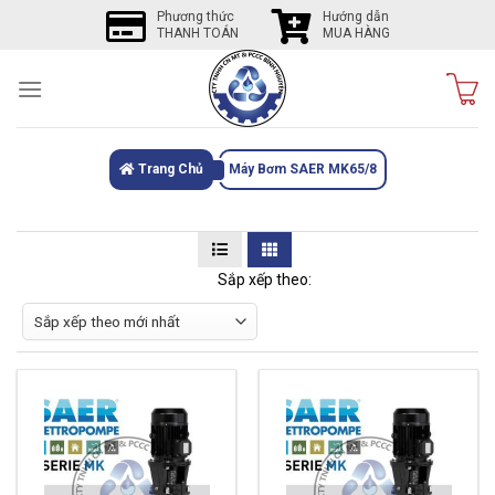
Skip
Phương thức
Hướng dẫn
THANH TOÁN
MUA HÀNG
to
content
Trang Chủ
Máy Bơm SAER MK65/8
Sắp xếp theo: