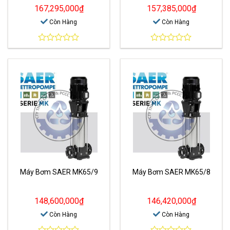
167,295,000
₫
157,385,000
₫
Còn Hàng
Còn Hàng
0
0
out
out
of
of
5
5
Máy Bơm SAER MK65/9
Máy Bơm SAER MK65/8
148,600,000
₫
146,420,000
₫
Còn Hàng
Còn Hàng