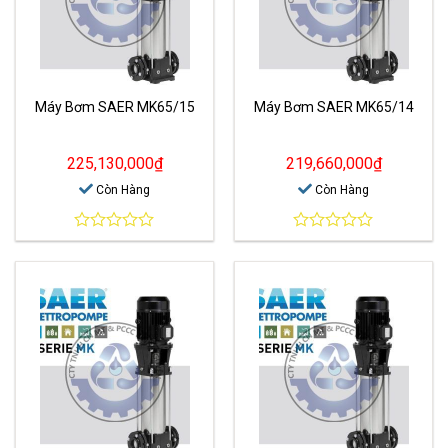
Máy Bơm SAER MK65/15
Máy Bơm SAER MK65/14
225,130,000
₫
219,660,000
₫
Còn Hàng
Còn Hàng
0
0
out
out
of
of
5
5