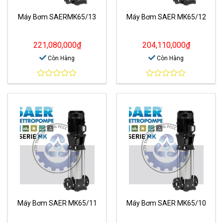
Máy Bơm SAERMK65/13
Máy Bơm SAER MK65/12
221,080,000
₫
204,110,000
₫
Còn Hàng
Còn Hàng
0
0
out
out
of
of
5
5
Máy Bơm SAER MK65/11
Máy Bơm SAER MK65/10