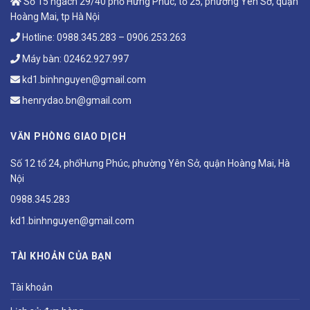
Số 15 ngách 29/40 phố Hưng Phúc, tổ 25, phường Yên Sở, quận
Hoàng Mai, tp Hà Nội
Hotline:
0988.345.283
–
0906.253.263
Máy bàn:
02462.927.997
kd1.binhnguyen@gmail.com
henrydao.bn@gmail.com
VĂN PHÒNG GIAO DỊCH
Số 12 tổ 24, phốHưng Phúc, phường Yên Sở, quận Hoàng Mai, Hà
Nội
0988.345.283
kd1.binhnguyen@gmail.com
TÀI KHOẢN CỦA BẠN
Tài khoản