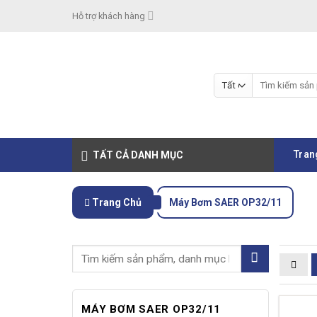
Skip
Hỗ trợ khách hàng
to
content
Tìm
kiếm:
Tran
TẤT CẢ DANH MỤC
Trang Chủ
Máy Bơm SAER OP32/11
MÁY BƠM SAER OP32/11