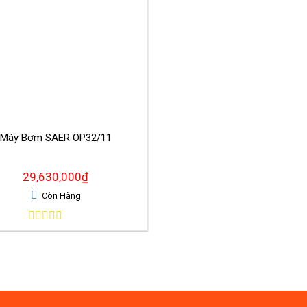
Máy Bơm SAER OP32/11
29,630,000
₫
Còn Hàng
0
out
of
5