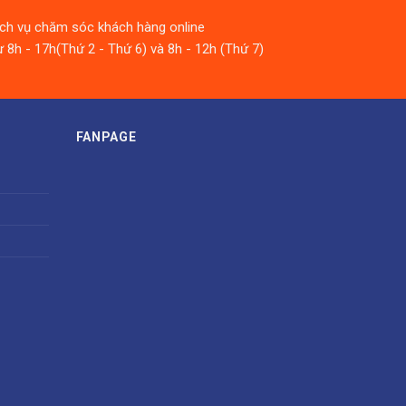
ịch vụ chăm sóc khách hàng online
 8h - 17h(Thứ 2 - Thứ 6) và 8h - 12h (Thứ 7)
FANPAGE