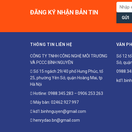
ĐĂNG KÝ NHẬN BẢN TIN
THÔNG TIN LIÊN HỆ
VĂN PH
CÔNG TY TNHH CÔNG NGHỆ MÔI TRƯỜNG
Số 12 t
VÀ PCCC BÌNH NGUYÊN
Sở, quận
Số 15 ngách 29/40 phố Hưng Phúc, tổ
0988.34
25, phường Yên Sở, quận Hoàng Mai, tp
kd1.bin
Hà Nội
Hotline:
0988.345.283
–
0906.253.263
Máy bàn:
02462.927.997
kd1.binhnguyen@gmail.com
henrydao.bn@gmail.com