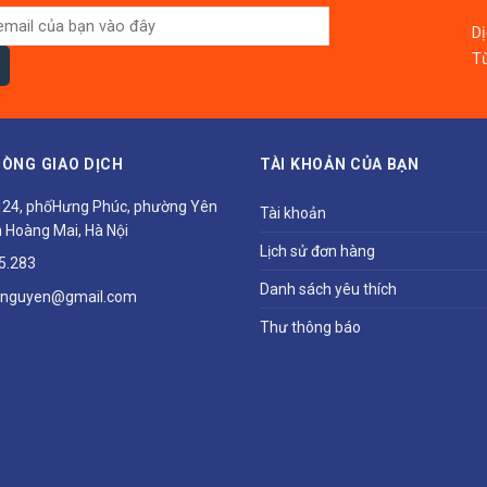
D
Từ
ÒNG GIAO DỊCH
TÀI KHOẢN CỦA BẠN
ổ 24, phốHưng Phúc, phường Yên
Tài khoản
 Hoàng Mai, Hà Nội
Lịch sử đơn hàng
5.283
Danh sách yêu thích
hnguyen@gmail.com
Thư thông báo