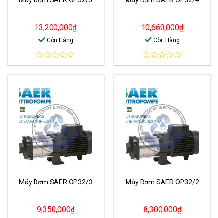
13,200,000
₫
10,660,000
₫
Còn Hàng
Còn Hàng
0
0
out
out
of
of
5
5
Máy Bơm SAER OP32/3
Máy Bơm SAER OP32/2
9,350,000
₫
8,300,000
₫