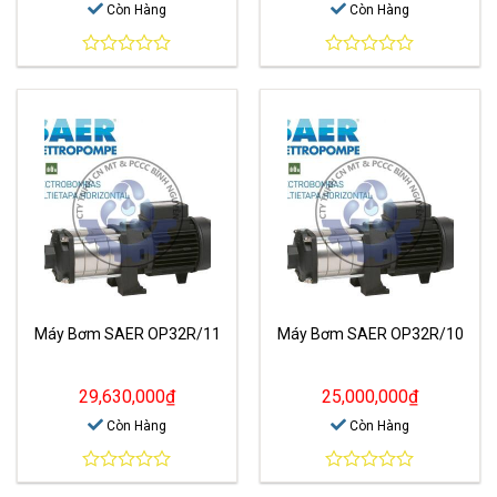
Còn Hàng
Còn Hàng
0
0
out
out
of
of
5
5
Máy Bơm SAER OP32R/11
Máy Bơm SAER OP32R/10
29,630,000
₫
25,000,000
₫
Còn Hàng
Còn Hàng
0
0