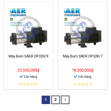
out
out
of
of
5
5
Máy Bơm SAER OP32R/9
Máy Bơm SAER OP32R/7
23,550,000
₫
18,300,000
₫
Còn Hàng
Còn Hàng
0
0
out
out
of
of
1
2
5
5