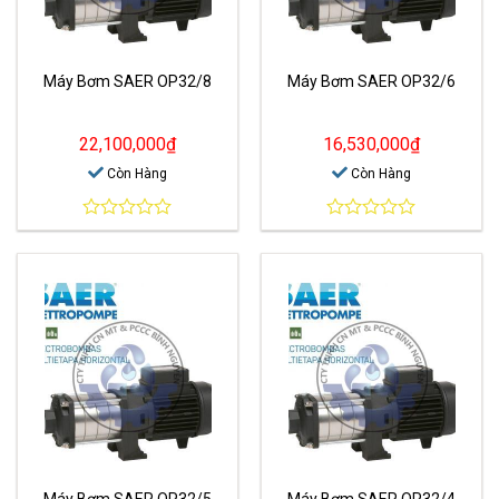
Máy Bơm SAER OP32/8
Máy Bơm SAER OP32/6
22,100,000
₫
16,530,000
₫
Còn Hàng
Còn Hàng
0
0
out
out
of
of
5
5
Máy Bơm SAER OP32/5
Máy Bơm SAER OP32/4