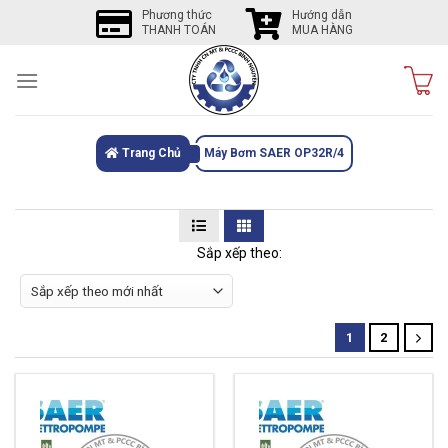
Skip
Phương thức
Hướng dẫn
THANH TOÁN
MUA HÀNG
to
content
Trang Chủ
Máy Bơm SAER OP32R/4
Sắp xếp theo:
1
2