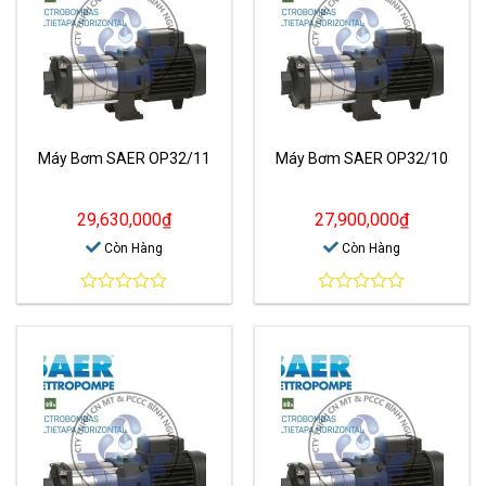
Máy Bơm SAER OP32/11
Máy Bơm SAER OP32/10
29,630,000
₫
27,900,000
₫
Còn Hàng
Còn Hàng
0
0
out
out
of
of
5
5