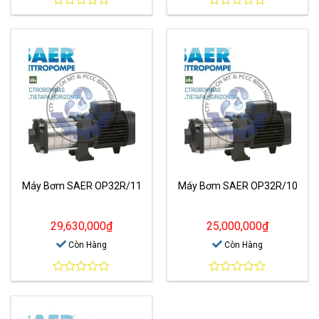
0
0
out
out
of
of
5
5
Máy Bơm SAER OP32R/11
Máy Bơm SAER OP32R/10
29,630,000
₫
25,000,000
₫
Còn Hàng
Còn Hàng
0
0
out
out
of
of
5
5