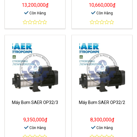
13,200,000
₫
10,660,000
₫
Còn Hàng
Còn Hàng
0
0
out
out
of
of
5
5
Máy Bơm SAER OP32/3
Máy Bơm SAER OP32/2
9,350,000
₫
8,300,000
₫
Còn Hàng
Còn Hàng