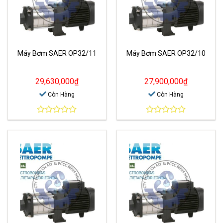
Máy Bơm SAER OP32/11
Máy Bơm SAER OP32/10
29,630,000
₫
27,900,000
₫
Còn Hàng
Còn Hàng
0
0
out
out
of
of
5
5