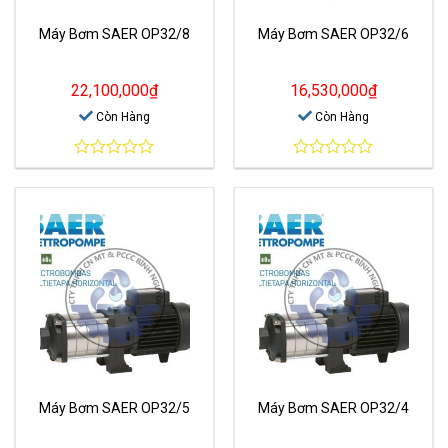
Máy Bơm SAER OP32/8
Máy Bơm SAER OP32/6
22,100,000
₫
16,530,000
₫
Còn Hàng
Còn Hàng
0
0
out
out
of
of
5
5
Máy Bơm SAER OP32/5
Máy Bơm SAER OP32/4