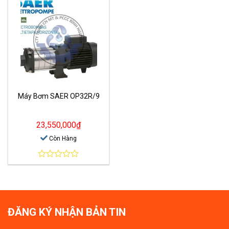
Máy Bơm SAER OP32R/9
23,550,000
₫
Còn Hàng
0
out
of
5
ĐĂNG KÝ NHẬN BẢN TIN