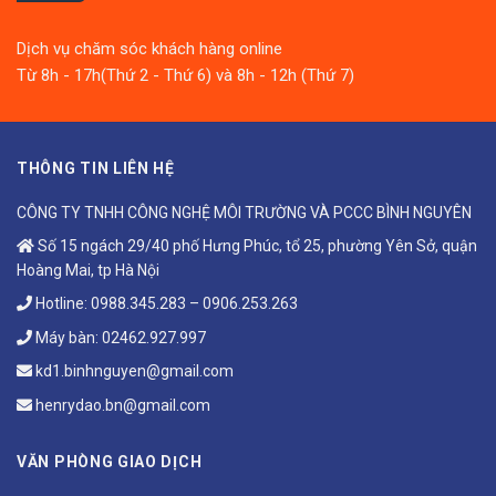
Dịch vụ chăm sóc khách hàng online
Từ 8h - 17h(Thứ 2 - Thứ 6) và 8h - 12h (Thứ 7)
THÔNG TIN LIÊN HỆ
CÔNG TY TNHH CÔNG NGHỆ MÔI TRƯỜNG VÀ PCCC BÌNH NGUYÊN
Số 15 ngách 29/40 phố Hưng Phúc, tổ 25, phường Yên Sở, quận
Hoàng Mai, tp Hà Nội
Hotline:
0988.345.283
–
0906.253.263
Máy bàn:
02462.927.997
kd1.binhnguyen@gmail.com
henrydao.bn@gmail.com
VĂN PHÒNG GIAO DỊCH