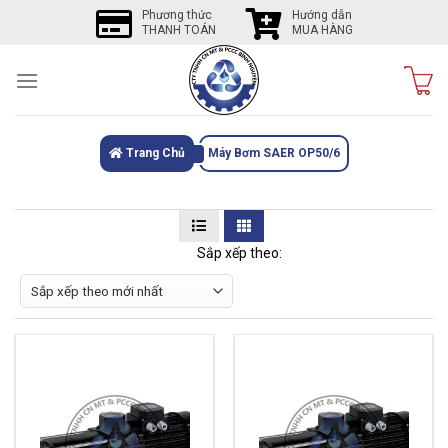
Skip
Phương thức
Hướng dẫn
THANH TOÁN
MUA HÀNG
to
content
Trang Chủ
Máy Bơm SAER OP50/6
Sắp xếp theo: