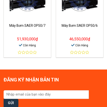
Máy Bơm SAER OP50/7
Máy Bơm SAER OP50/6
51,930,000
₫
46,550,000
₫
Còn Hàng
Còn Hàng
0
0
out
out
of
of
5
5
ĐĂNG KÝ NHẬN BẢN TIN