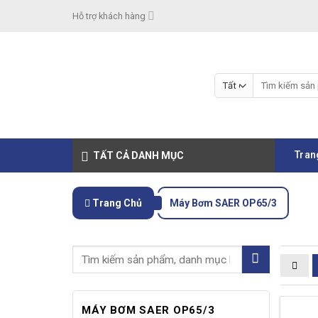
Skip
Hỗ trợ khách hàng
to
content
Tìm
kiếm:
Tran
TẤT CẢ DANH MỤC
Trang Chủ
Máy Bơm SAER OP65/3
MÁY BƠM SAER OP65/3