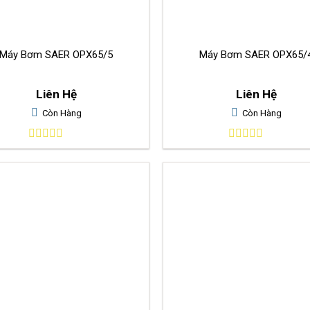
Máy Bơm SAER OPX65/5
Máy Bơm SAER OPX65/
Liên Hệ
Liên Hệ
Còn Hàng
Còn Hàng
0
0
out
out
of
of
5
5