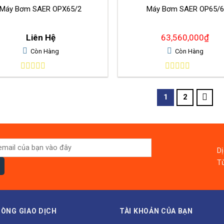
Máy Bơm SAER OPX65/2
Máy Bơm SAER OP65/6
Liên Hệ
63,560,000
₫
Còn Hàng
Còn Hàng
0
0
out
out
of
of
1
2
5
5
D
Từ
ÒNG GIAO DỊCH
TÀI KHOẢN CỦA BẠN