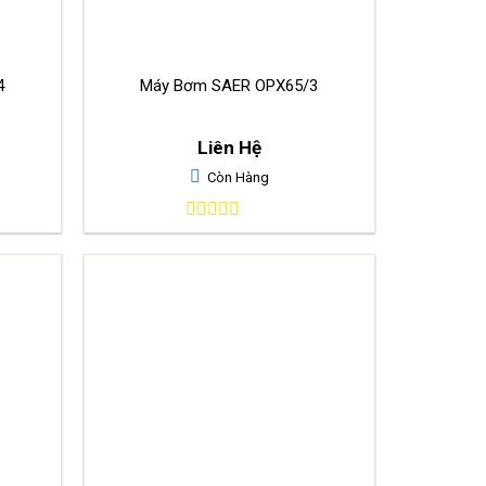
4
Máy Bơm SAER OPX65/3
Liên Hệ
Còn Hàng
0
out
of
5