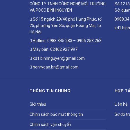
CÔNG TY TNHH CÔNG NGHỆ MÔI TRƯỜNG
Số 12 t
VÀ PCCC BÌNH NGUYÊN
Sở, quận
Số 15 ngách 29/40 phố Hưng Phúc, tổ
0988.34
25, phường Yên Sở, quận Hoàng Mai, tp
kd1.bin
Hà Nội
Hotline:
0988.345.283
–
0906.253.263
Máy bàn:
02462.927.997
kd1.binhnguyen@gmail.com
henrydao.bn@gmail.com
THÔNG TIN CHUNG
HỢP TÁ
Giới thiệu
Liên hệ
Chính sách bảo mật thông tin
Sơ đồ tr
Chính sách vận chuyển