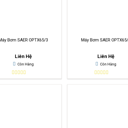
Máy Bơm SAER OPTX65/3
Máy Bơm SAER OPTX65
Liên Hệ
Liên Hệ
Còn Hàng
Còn Hàng
0
0
out
out
of
of
5
5