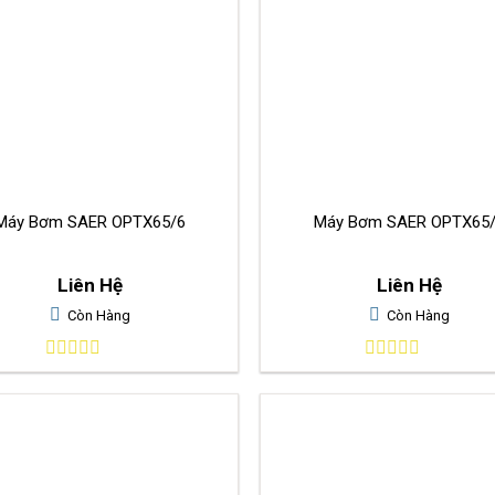
Máy Bơm SAER OPTX65/6
Máy Bơm SAER OPTX65
Liên Hệ
Liên Hệ
Còn Hàng
Còn Hàng
0
0
out
out
of
of
5
5