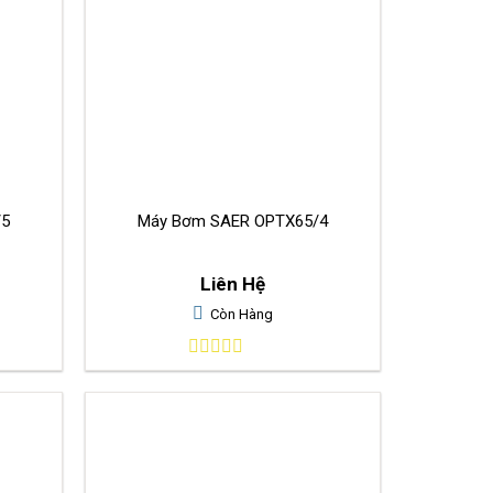
/5
Máy Bơm SAER OPTX65/4
Liên Hệ
Còn Hàng
0
out
of
5