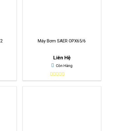
/2
Máy Bơm SAER OPX65/6
Liên Hệ
Còn Hàng
0
out
of
5