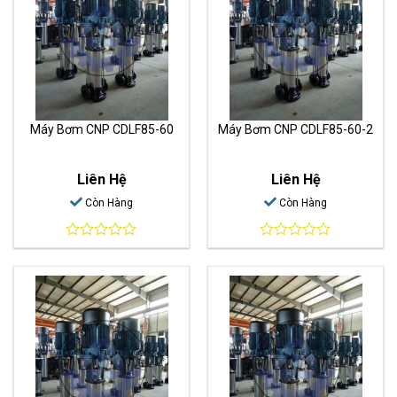
Máy Bơm CNP CDLF85-60
Máy Bơm CNP CDLF85-60-2
Liên Hệ
Liên Hệ
Còn Hàng
Còn Hàng
0
0
out
out
of
of
5
5