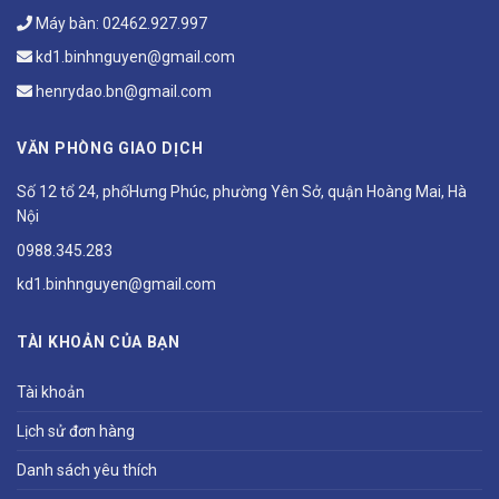
Máy bàn:
02462.927.997
kd1.binhnguyen@gmail.com
henrydao.bn@gmail.com
VĂN PHÒNG GIAO DỊCH
Số 12 tổ 24, phốHưng Phúc, phường Yên Sở, quận Hoàng Mai, Hà
Nội
0988.345.283
kd1.binhnguyen@gmail.com
TÀI KHOẢN CỦA BẠN
Tài khoản
Lịch sử đơn hàng
Danh sách yêu thích