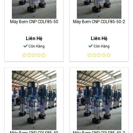
Máy Bơm CNP CDLF85-50
Máy Bơm CNP CDLF85-50-2
Liên Hệ
Liên Hệ
Còn Hàng
Còn Hàng
0
0
out
out
of
of
5
5
Máy Bơm CNP CDLF85-40
Máy Bơm CNP CDLF85-40-2