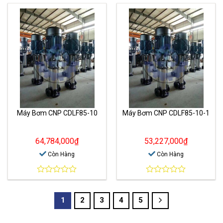
out
out
of
of
5
5
Máy Bơm CNP CDLF85-10
Máy Bơm CNP CDLF85-10-1
64,784,000
₫
53,227,000
₫
Còn Hàng
Còn Hàng
0
0
out
out
of
of
1
2
3
4
5
5
5