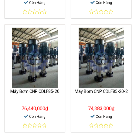
Còn Hàng
Còn Hàng
0
0
out
out
of
of
5
5
Máy Bơm CNP CDLF85-20
Máy Bơm CNP CDLF85-20-2
76,440,000
₫
74,383,000
₫
Còn Hàng
Còn Hàng
0
0