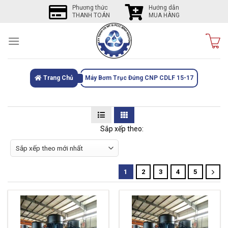
Skip
Phương thức
Hướng dẫn
THANH TOÁN
MUA HÀNG
to
content
Trang Chủ
Máy Bơm Trục Đứng CNP CDLF 15-17
Sắp xếp theo:
1
2
3
4
5