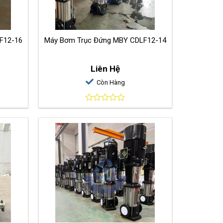
F12-16
Máy Bơm Trục Đứng MBY CDLF12-14
Liên Hệ
Còn Hàng
0
out
of
5