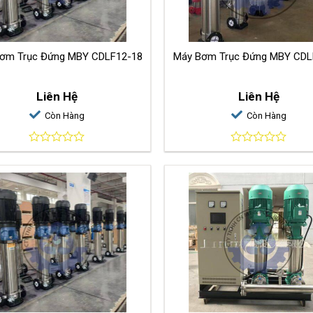
ơm Trục Đứng MBY CDLF12-18
Máy Bơm Trục Đứng MBY CDL
Liên Hệ
Liên Hệ
Còn Hàng
Còn Hàng
0
0
out
out
of
of
5
5