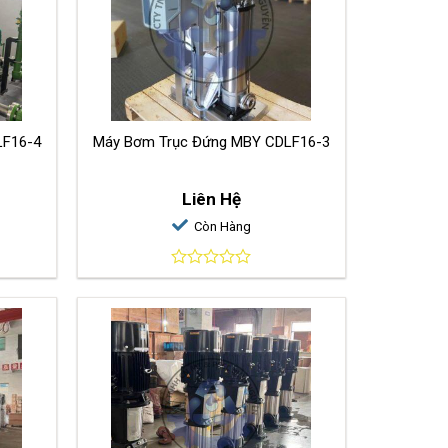
c Đứng MBY CDLF16-4
Máy Bơm Trục Đứng MBY CDLF16-3
Liên Hệ
Còn Hàng
0
out
of
5