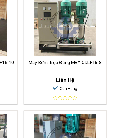
F16-10
Máy Bơm Trục Đứng MBY CDLF16-8
Liên Hệ
Còn Hàng
0
out
of
5