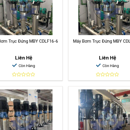
Bơm Trục Đứng MBY CDLF16-6
Máy Bơm Trụ
Liên Hệ
Liên Hệ
Còn Hàng
Còn Hàng
0
0
out
out
of
of
5
5