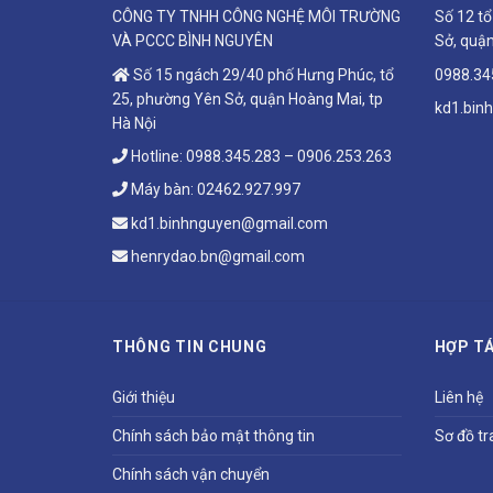
CÔNG TY TNHH CÔNG NGHỆ MÔI TRƯỜNG
Số 12 t
VÀ PCCC BÌNH NGUYÊN
Sở, quận
Số 15 ngách 29/40 phố Hưng Phúc, tổ
0988.34
25, phường Yên Sở, quận Hoàng Mai, tp
kd1.bin
Hà Nội
Hotline:
0988.345.283
–
0906.253.263
Máy bàn:
02462.927.997
kd1.binhnguyen@gmail.com
henrydao.bn@gmail.com
THÔNG TIN CHUNG
HỢP TÁ
Giới thiệu
Liên hệ
Chính sách bảo mật thông tin
Sơ đồ tr
Chính sách vận chuyển