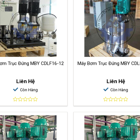
ơm Trục Đứng MBY CDLF16-12
Máy Bơm Trục Đứng MBY CDL
Liên Hệ
Liên Hệ
Còn Hàng
Còn Hàng
0
0
out
out
of
of
5
5