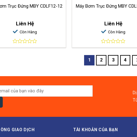
ơm Trục Đứng MBY CDLF12-12
Máy Bơm Trục
Liên Hệ
Liên Hệ
Còn Hàng
Còn Hàng
0
0
out
out
of
of
1
2
3
4
5
5
D
Từ
ÒNG GIAO DỊCH
TÀI KHOẢN CỦA BẠN